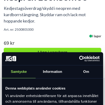
Kedjestagsöverdrag/skydd i neopren med
kardborrstängning. Skyddar ram och lack mot
hoppande kedjor.
Art. nr:
2500801000
I lager
69 kr
Lägg i varukorg
Samtycke
Information
Om
Produktinformation
Denna webbplats använder cookies
Vi använder enhetsidentifierare för att anpassa innehållet
och annonserna till användarna, tillhandahålla funktioner
Läs mer
expand_more