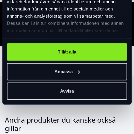
vidarebefordrar även sådana identifierare och annan
information från din enhet till de sociala medier och
annons- och analysföretag som vi samarbetar med.
Specifikation
Dessa kan i sin tur kombinera informationen med annan
information som du har tillhandahållit eller som de har
samlat in när du har använt deras tjänster.
Tillåt alla
Tillbehör
Anpassa
Produktrekommendationer
Avvisa
Andra produkter du kanske också
gillar