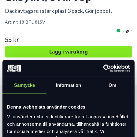
Däckavtagare i stark plast 3 pack, Gör jobbet.
Art. nr:
18-BTL-81SV
I lager
53 kr
Lägg i varukorg
Samtycke
Information
Om
Produktinformation
Denna webbplats använder cookies
Läs mer
expand_more
Vi använder enhetsidentifierare för att anpassa innehållet
och annonserna till användarna, tillhandahålla funktioner
för sociala medier och analysera vår trafik. Vi