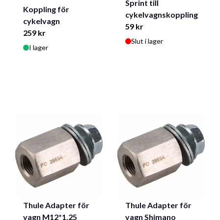
Sprint till
Koppling för
cykelvagnskoppling
cykelvagn
59 kr
259 kr
Slut i lager
I lager
Thule Adapter för
Thule Adapter för
vagn M12*1.25
vagn Shimano