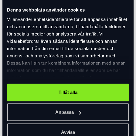
I lager
I lager
Denna webbplats använder cookies
Vi använder enhetsidentifierare för att anpassa innehållet
och annonserna till användarna, tillhandahålla funktioner
för sociala medier och analysera vår trafik. Vi
vidarebefordrar även sådana identifierare och annan
information från din enhet till de sociala medier och
annons- och analysföretag som vi samarbetar med.
Dessa kan i sin tur kombinera informationen med annan
information som du har tillhandahållit eller som de har
samlat in när du har använt deras tjänster.
XLC Duo cykelvagn
Tillåt alla
BC-C10
Thule
5 999 kr
vagnskoppling med
Anpassa
Beställningsvara
Quick Release
499 kr
Avvisa
I lager