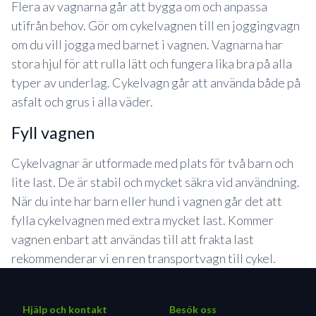
Flera av vagnarna går att bygga om och anpassa
utifrån behov. Gör om cykelvagnen till en joggingvagn
om du vill jogga med barnet i vagnen. Vagnarna har
stora hjul för att rulla lätt och fungera lika bra på alla
typer av underlag. Cykelvagn går att använda både på
asfalt och grus i alla väder.
fyll vagnen
Cykelvagnar är utformade med plats för två barn och
lite last. De är stabil och mycket säkra vid användning.
När du inte har barn eller hund i vagnen går det att
fylla cykelvagnen med extra mycket last. Kommer
vagnen enbart att användas till att frakta last
rekommenderar vi en ren transportvagn till cykel.
Hjälp och kontakt
Besök oss