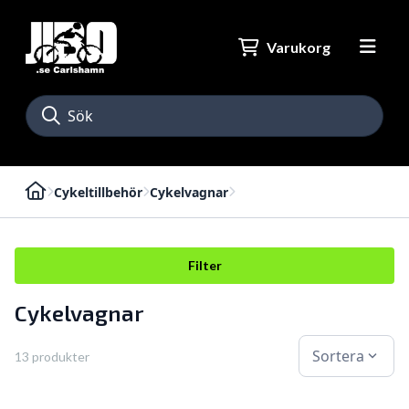
Varukorg
Cykeltillbehör
Cykelvagnar
Filter
Cykelvagnar
Sortera
expand_more
13 produkter