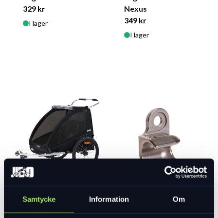
329 kr
Nexus
349 kr
I lager
I lager
Thule Coaster XT
Thule
vagn, svart
Samtycke
Information
Om
vagnskoppling
4 499 kr
299 kr