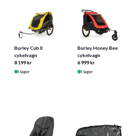
Burley Cub ll
Burley Honey Bee
cykelvagn
cykelvagn
8 199 kr
6 999 kr
I lager
I lager