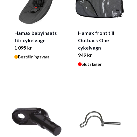
Hamax babyinsats
Hamax front till
för cykelvagn
Outback One
1 095 kr
cykelvagn
949 kr
Beställningsvara
Slut i lager