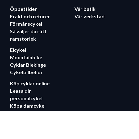
Öppettider
Vår butik
Frakt och returer
Vår verkstad
Förmånscykel
Så väljer du rätt
ramstorlek
Elcykel
Mountainbike
Cyklar Blekinge
Cykeltillbehör
Köp cyklar
online
Leasa
din
personalcykel
Köpa damcykel
Kontakta oss
Populära kategorier
Guider
Elcyklar
Cykelguide