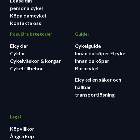
Leasa
din
personalcykel
Köpa damcykel
Kontakta oss
Populära kategorier
Guider
Elcyklar
Cykelguide
Cyklar
Innan du köper Elcykel
Cykelväskor & korgar
Innan du köper
Cykeltillbehör
Barncykel
Elcykel en säker och
hållbar
transportlösning
Legal
Köpvillkor
Ångra köp