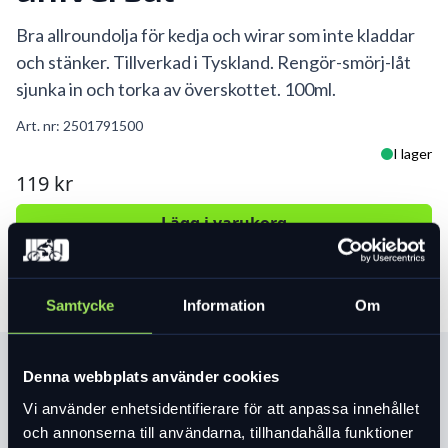
Bra allroundolja för kedja och wirar som inte kladdar
och stänker. Tillverkad i Tyskland. Rengör-smörj-låt
sjunka in och torka av överskottet. 100ml.
Art. nr:
2501791500
I lager
119 kr
Lägg i varukorg
Samtycke
Information
Om
Produktinformation
Denna webbplats använder cookies
Vi använder enhetsidentifierare för att anpassa innehållet
och annonserna till användarna, tillhandahålla funktioner
Läs mer
expand_more