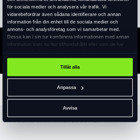
Läs mer
expand_more
för sociala medier och analysera vår trafik. Vi
vidarebefordrar även sådana identifierare och annan
information från din enhet till de sociala medier och
annons- och analysföretag som vi samarbetar med.
Dessa kan i sin tur kombinera informationen med annan
Specifikation
information som du har tillhandahållit eller som de har
samlat in när du har använt deras tjänster.
Tillåt alla
Tillbehör
Anpassa
Avvisa
Produktrekommendationer