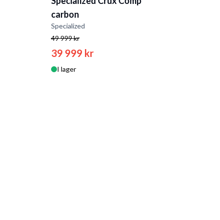
Specialized Crux Comp
carbon
Specialized
49 999 kr
39 999 kr
I lager