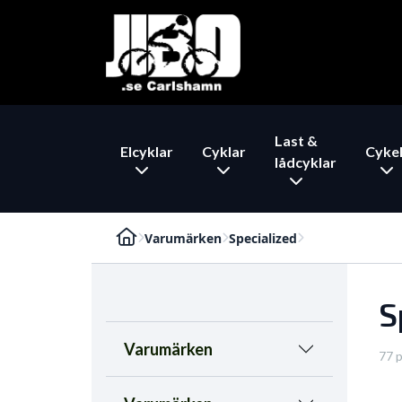
Last &
Elcyklar
Cyklar
Cykel
lådcyklar
Varumärken
Specialized
S
Varumärken
77 