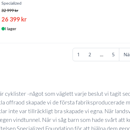
Specialized
32 999 kr
26 399 kr
I lager
1
2
...
5
Nä
är cyklister -något som väglett varje beslut vi tagit s
la offraod skapade vi de första fabriksproducerade m
lar inte var tillräckligt bra skapade vi egna. När land
egen vindtunnel. När vi såg barn som hade svårt att ko
ftelsen Specialized Foundation för att hjälpa dem gen