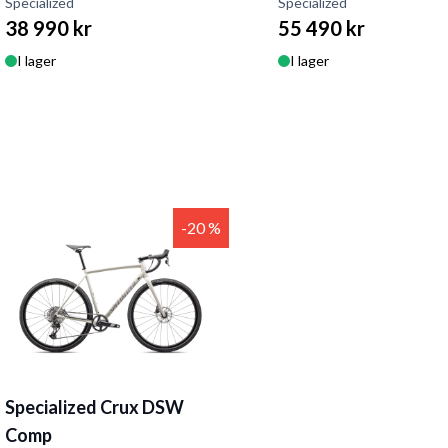
Specialized
Specialized
38 990 kr
55 490 kr
I lager
I lager
-20 %
Specialized Crux DSW
Comp