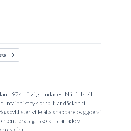
arrow_forward
sta
edan 1974 då vi grundades. När folk ville
ountainbikecyklarna. När däcken till
svägscyklister ville åka snabbare byggde vi
ncentrera sig i skolan startade vi
om cykling.