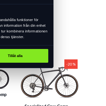
Specialized
39 990 kr
 Comp
I lager
andahålla funktioner för
n information från din enhet
 tur kombinera informationen
deras tjänster.
Tillåt alla
-20 %
Comp