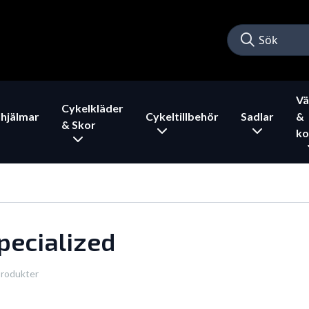
Vä
Cykelkläder
hjälmar
Cykeltillbehör
Sadlar
&
& Skor
ko
pecialized
produkter