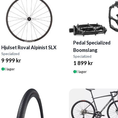
Pedal Specialized
Hjulset Roval Alpinist SLX
Boomslang
Specialized
Specialized
9 999 kr
1 899 kr
I lager
I lager