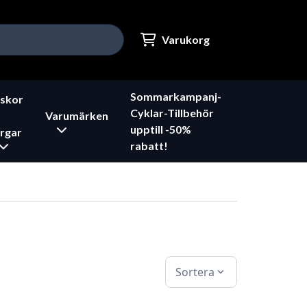
Varukorg
Sommarkampanj-
skor
Cyklar-Tillbehör
Varumärken
upptill -50%
rgar
rabatt!
Sortera
expand_more