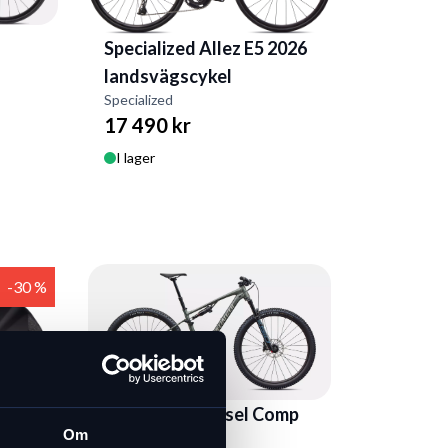
Specialized Allez E5 2026
landsvägscykel
Specialized
17 490 kr
I lager
-30 %
Specialized Chisel Comp
Om
2026