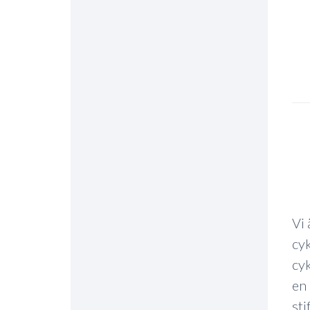
Vi 
cyk
cyk
en 
sti