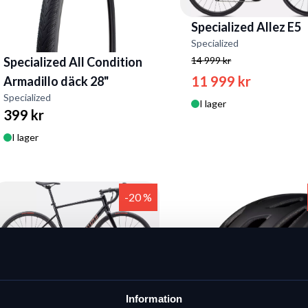
Specialized Allez E5
Specialized
Specialized All Condition
14 999 kr
11 999 kr
Armadillo däck 28"
Specialized
I lager
399 kr
I lager
-20 %
Specialized Allez E5 Sport
Information
Specialized