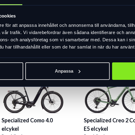
21 999 kr
Specialized Ambush
17 599 kr
cookies
cykelhjälm
I lager
e för att anpassa innehållet och annonserna till användarna, tillh
Specialized
vår trafik. Vi vidarebefordrar även sådana identifierare och anna
1 799 kr
nnons- och analysföretag som vi samarbetar med. Dessa kan i sin
1 259 kr
har tillhandahållit eller som de har samlat in när du har använt 
Slut i lager
Anpassa
Specialized Como 4.0
Specialized Creo 2 
elcykel
E5 elcykel