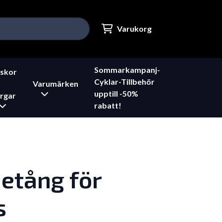
Varukorg
Sommarkampanj-
skor
Cyklar-Tillbehör
Varumärken
upptill -50%
rgar
rabatt!
etång för
s