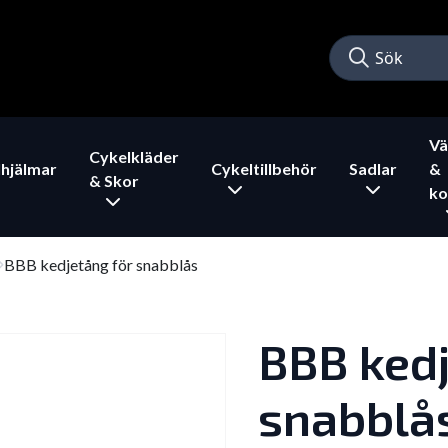
Vä
Cykelkläder
hjälmar
Cykeltillbehör
Sadlar
&
& Skor
ko
BBB kedjetång för snabblås
BBB kedj
snabblå