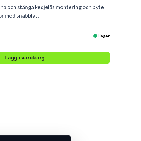
pna och stänga kedjelås montering och byte
jor med snabblås.
I lager
Lägg i varukorg