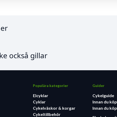
er
e också gillar
Populära kategorier
Guider
Elcyklar
Cykelguide
Cyklar
Innan du köp
Cykelväskor & korgar
Innan du köp
Cykeltillbehör