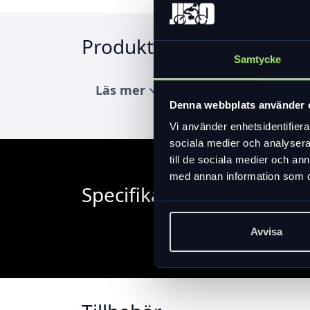
Produktinformation
Samtycke
Läs mer
expand_more
Denna webbplats använder 
Vi använder enhetsidentifierar
sociala medier och analysera 
till de sociala medier och a
med annan information som du 
Specifikation
Avvisa