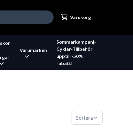
Varukorg
Sommarkampanj-
skor
Cyklar-Tillbehör
Varumärken
upptill -50%
rgar
rabatt!
Sortera
expand_more