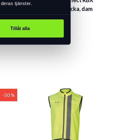
Specialized Deflect RBX
deras tjänster.
Elite HV regnjacka, dam
1 099 kr
I lager
Tillåt alla
-50 %