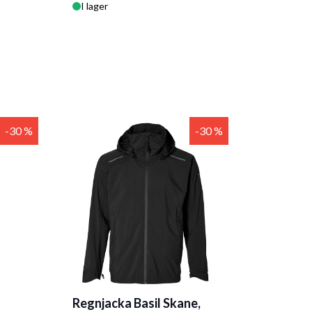
I lager
-30 %
-30 %
Regnjacka Basil Skane,