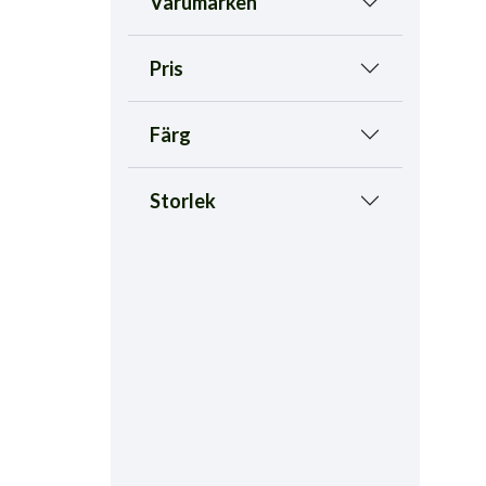
Varumärken
Pris
Färg
Storlek