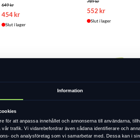
789 kr
649 kr
552 kr
454 kr
Slut i lager
Slut i lager
Information
cookies
Specialized Deflect
e för att anpassa innehållet och annonserna till användarna, tillh
vår trafik. Vi vidarebefordrar även sådana identifierare och anna
vindväst
nnons- och analysföretag som vi samarbetar med. Dessa kan i sin
699 kr