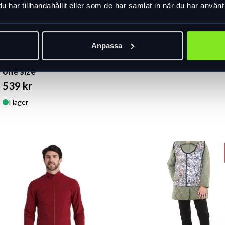
har tillhandahållit eller som de har samlat in när du har använt 
489 kr
I lager
Anpassa
Regnponcho Cavo, svart,
one size
539 kr
I lager