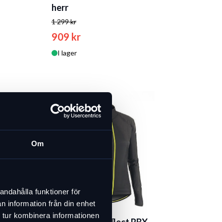
herr
1 299 kr
909 kr
I lager
-30 %
Om
 Comp
andahålla funktioner för
n information från din enhet
 tur kombinera informationen