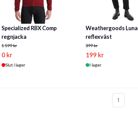
Specialized RBX Comp
Weathergoods Luna
regnjacka
reflexväst
1 599 kr
399 kr
0 kr
199 kr
Slut i lager
I lager
1