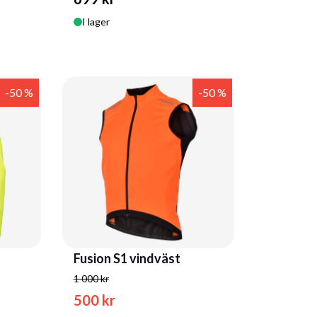
I lager
-50 %
-50 %
Fusion S1 vindväst
1 000 kr
500 kr