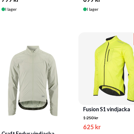
I lager
I lager
Fusion S1 vindjacka
1 250 kr
625 kr
Craft Endur vindjacka,