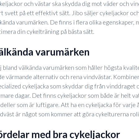
eljackor och västar ska skydda dig mot väder och vi
t svett på ett effektivt sätt. Jibo säljer cykeljackor oc
kända varumärken. De finns i flera olika egenskaper, mo
imera din cykelträning på bästa sätt.
välkända varumärken
j bland välkända varumärken som håller högsta kvalite
e värmande alternativ och rena vindvästar. Kombiner
cialized cykeljacka som skyddar dig från vinddraget 
mare dagar. Det finns cykeljackor som både är helt vat
eller som är luftigare. Att ha en cykeljacka för varje
dväst är något som kommer att göra cykelturerna roli
fördelar med bra cykeljackor