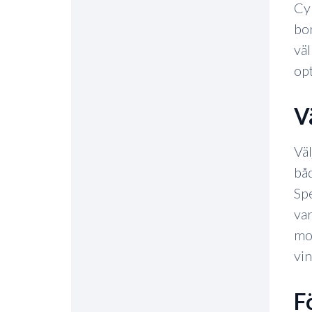
Cyk
bor
väl
opt
Väl
båd
Spe
var
mod
vin