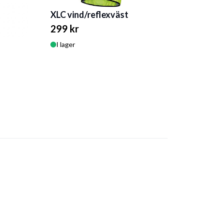
XLC vind/reflexväst
299 kr
I lager