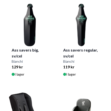
Ass savers big,
Ass savers regular,
sv/cel
sv/cel
Bianchi
Bianchi
129 kr
119 kr
I lager
I lager