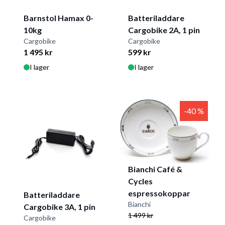
Barnstol Hamax 0-
Batteriladdare
10kg
Cargobike 2A, 1 pin
Cargobike
Cargobike
1 495 kr
599 kr
I lager
I lager
-40 %
Bianchi Café &
Cycles
espressokoppar
Batteriladdare
Bianchi
Cargobike 3A, 1 pin
1 499 kr
Cargobike