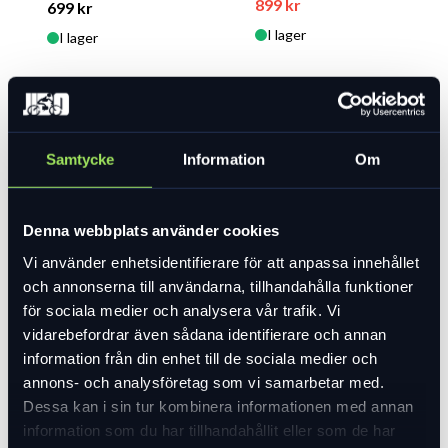
899 kr
699 kr
I lager
I lager
Samtycke
Information
Om
Bianchi Impulso
Denna webbplats använder cookies
Comp
Vi använder enhetsidentifierare för att anpassa innehållet
Bianchi
och annonserna till användarna, tillhandahålla funktioner
36 290 kr
för sociala medier och analysera vår trafik. Vi
Beställningsvara
vidarebefordrar även sådana identifierare och annan
Bianchi Freccia
information från din enhet till de sociala medier och
Celeste Alu/carb
annons- och analysföretag som vi samarbetar med.
Bianchi
Dessa kan i sin tur kombinera informationen med annan
10 000 kr
information som du har tillhandahållit eller som de har