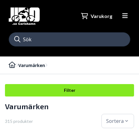
Varukorg
Varumärken
Filter
Varumärken
Sortera
expand_more
315 produkter