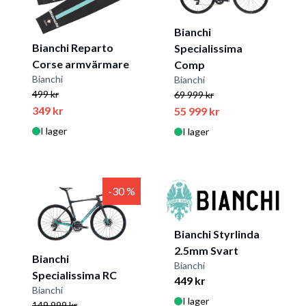
Bianchi
Bianchi Reparto
Specialissima
Corse armvärmare
Comp
Bianchi
Bianchi
499 kr
69 999 kr
349 kr
55 999 kr
I lager
I lager
-30 %
Bianchi Styrlinda
2.5mm Svart
Bianchi
Bianchi
Specialissima RC
449 kr
Bianchi
I lager
149 999 kr