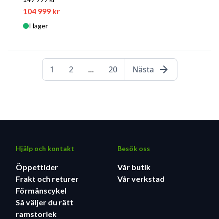
104 999 kr
I lager
arrow_forward
1
2
...
20
Nästa
Hjälp och kontakt
Besök oss
Öppettider
Vår butik
Frakt och returer
Vår verkstad
Förmånscykel
Så väljer du rätt
ramstorlek