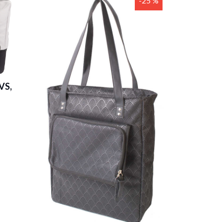
-25 %
VS,