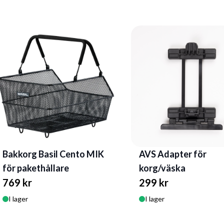
Bakkorg Basil Cento MIK
AVS Adapter för
för pakethållare
korg/väska
769 kr
299 kr
I lager
I lager