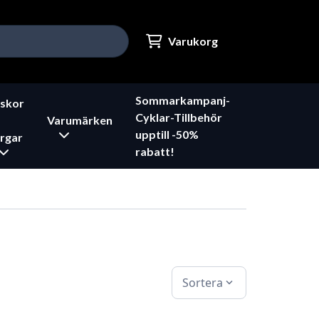
Varukorg
Sommarkampanj-
skor
Cyklar-Tillbehör
Varumärken
upptill -50%
rgar
rabatt!
Sortera
expand_more