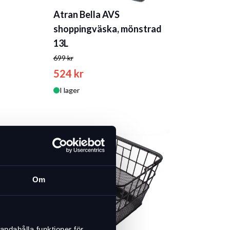
Atran Bella AVS
shoppingväska, mönstrad
13L
699 kr
524 kr
I lager
Om
andahålla funktioner för