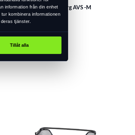
 -L
Atran Bring korg AVS -M
n information från din enhet
 tur kombinera informationen
599 kr
deras tjänster.
I lager
Tillåt alla