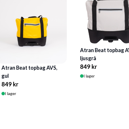
Atran Beat topbag A
ljusgrå
849 kr
Atran Beat topbag AVS,
gul
I lager
849 kr
I lager