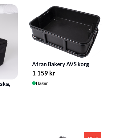
Atran Bakery AVS korg
1 159 kr
ska,
I lager