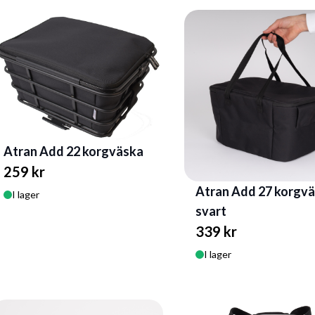
Atran Add 22 korgväska
259 kr
Atran Add 27 korgvä
I lager
svart
339 kr
I lager