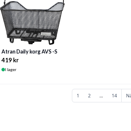
Atran Daily korg AVS -S
419 kr
I lager
1
2
...
14
N