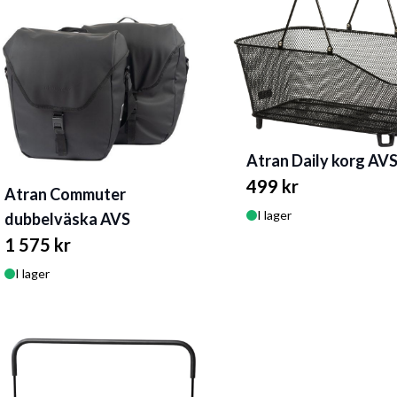
Atran Daily korg AVS
499 kr
Atran Commuter
I lager
dubbelväska AVS
1 575 kr
I lager