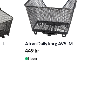
Atran Daily korg AVS -M
 -L
449 kr
I lager