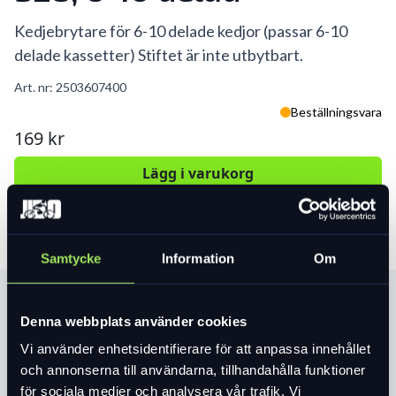
Kedjebrytare för 6-10 delade kedjor (passar 6-10
delade kassetter) Stiftet är inte utbytbart.
Art. nr:
2503607400
Beställningsvara
169 kr
Lägg i varukorg
Samtycke
Information
Om
Produktinformation
Denna webbplats använder cookies
Vi använder enhetsidentifierare för att anpassa innehållet
Läs mer
expand_more
och annonserna till användarna, tillhandahålla funktioner
för sociala medier och analysera vår trafik. Vi