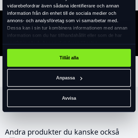
vidarebefordrar även sådana identifierare och annan
information från din enhet till de sociala medier och
annons- och analysföretag som vi samarbetar med.
Specifikation
Dessa kan i sin tur kombinera informationen med annan
information som du har tillhandahållit eller som de har
samlat in när du har använt deras tjänster.
Tillåt alla
Tillbehör
Anpassa
Avvisa
Produktrekommendationer
Andra produkter du kanske också