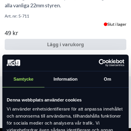
alla vanliga 22mm styren.
Art. nr:
5-711
Slut i lager
49 kr
Lägg i varukorg
Samtycke
Information
Om
Produktinformation
Denna webbplats använder cookies
Läs mer
expand_more
Vi använder enhetsidentifierare för att anpassa innehållet
och annonserna till användarna, tillhandahålla funktioner
för sociala medier och analysera vår trafik. Vi
vidarebefordrar även sådana identifierare och annan