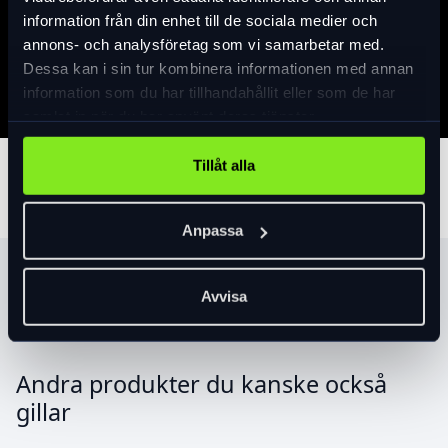
information från din enhet till de sociala medier och
Specifikation
annons- och analysföretag som vi samarbetar med.
Dessa kan i sin tur kombinera informationen med annan
information som du har tillhandahållit eller som de har
samlat in när du har använt deras tjänster.
Tillåt alla
Tillbehör
Anpassa
Produktrekommendationer
Avvisa
Andra produkter du kanske också
gillar