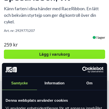
Känn farten i dina händer med RaceRibbon. En lätt
och bekväm styrtejp som ger dig kontroll över din
cykel.
Art. nr:
2929771207
I lager
259 kr
Lägg i varukorg
Samtycke
Information
Om
Produktinformation
Denna webbplats använder cookies
Högkvalitativ 2 mm tjock mikrofiberstyrtejp med
läderutseende
Vi använder enhetsidentifierare för att anpassa innehållet