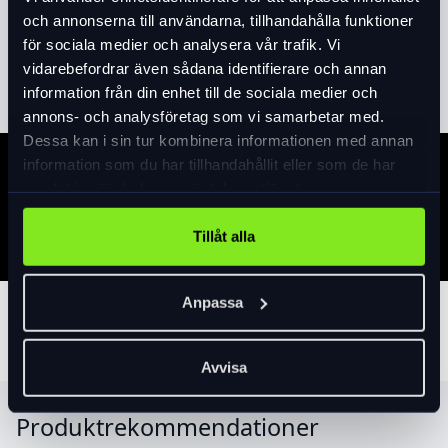
Perforerad yta: ger ventilation och släpper igenom
och annonserna till användarna, tillhandahålla funktioner
fukt
för sociala medier och analysera vår trafik. Vi
Läs mer
expand_more
Styrtejp som är lätt att rengöra
vidarebefordrar även sådana identifierare och annan
Självhäftande styrtejp med ett vattentätt
information från din enhet till de sociala medier och
självhäftande lager som sitter extra säkert under
annons- och analysföretag som vi samarbetar med.
cykling
Dessa kan i sin tur kombinera informationen med annan
Inklusive efterbehandlingstejp och pluggar för
information som du har tillhandahållit eller som de har
Specifikation
stångände
samlat in när du har använt deras tjänster.
Extra lång så att du kan täcka hela styret
Tillåt alla
Anpassa
Tillbehör
Avvisa
Produktrekommendationer