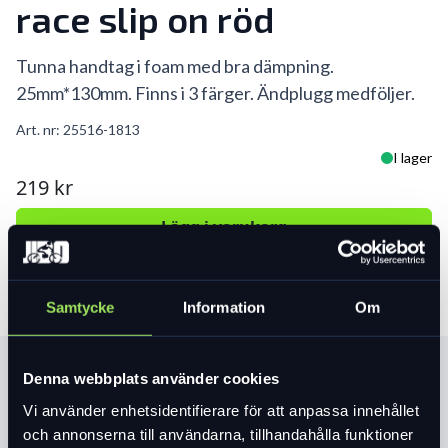
race slip on röd
Tunna handtag i foam med bra dämpning.
25mm*130mm. Finns i 3 färger. Ändplugg medföljer.
Art. nr:
25516-1813
I lager
219 kr
Lägg i varukorg
Samtycke
Information
Om
Produktinformation
Denna webbplats använder cookies
Vi använder enhetsidentifierare för att anpassa innehållet
och annonserna till användarna, tillhandahålla funktioner
Läs mer
expand_more