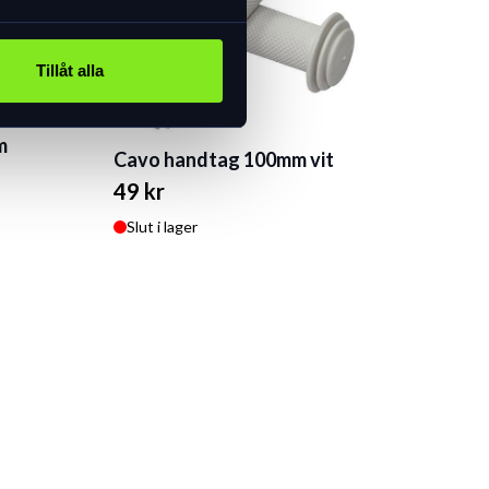
Tillåt alla
m
Cavo handtag 100mm vit
49 kr
Slut i lager