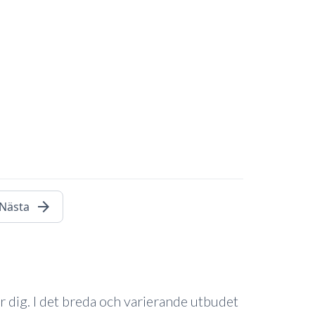
arrow_forward
Nästa
ör dig. I det breda och varierande utbudet