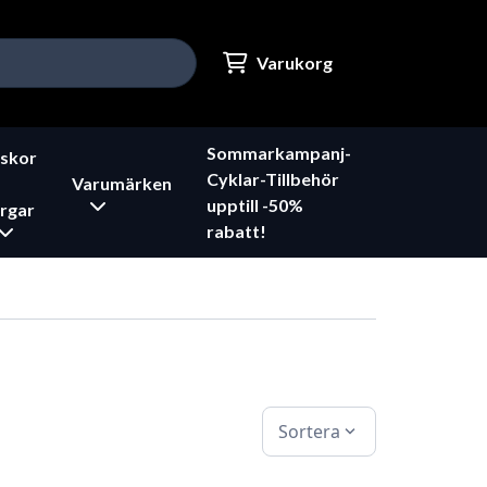
Varukorg
Sommarkampanj-
skor
Cyklar-Tillbehör
Varumärken
upptill -50%
rgar
rabatt!
Sortera
expand_more