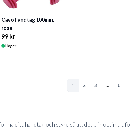
Cavo handtag 100mm,
rosa
99 kr
I lager
1
2
3
...
6
orma ditt handtag och styre så att det blir optimalt f