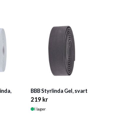
inda,
BBB Styrlinda Gel, svart
219 kr
I lager