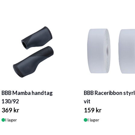
BBB Mamba handtag
BBB Raceribbon styrl
130/92
vit
369 kr
159 kr
I lager
I lager