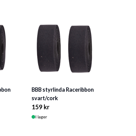
ibbon
BBB styrlinda Raceribbon
svart/cork
159 kr
I lager