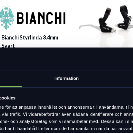
Bianchi Styrlinda 3.4mm
Svart
Bianchi
499 kr
Bromshandtag XLC B
V01, höger
I lager
179 kr
Information
I lager
cookies
e för att anpassa innehållet och annonserna till användarna, tillh
vår trafik. Vi vidarebefordrar även sådana identifierare och anna
nnons- och analysföretag som vi samarbetar med. Dessa kan i sin
har tillhandahållit eller som de har samlat in när du har använt 