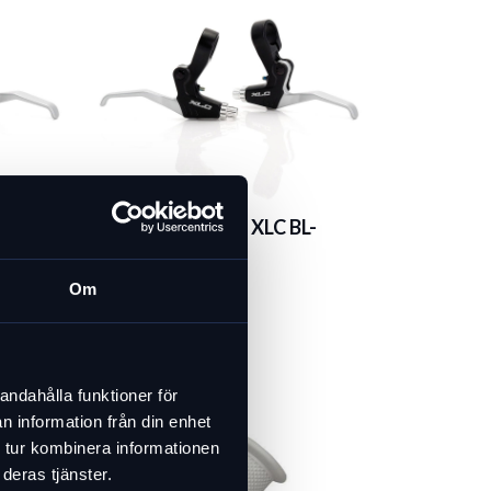
L-
Bromshandtag XLC BL-
V01, vänster
179 kr
Om
I lager
andahålla funktioner för
n information från din enhet
 tur kombinera informationen
deras tjänster.