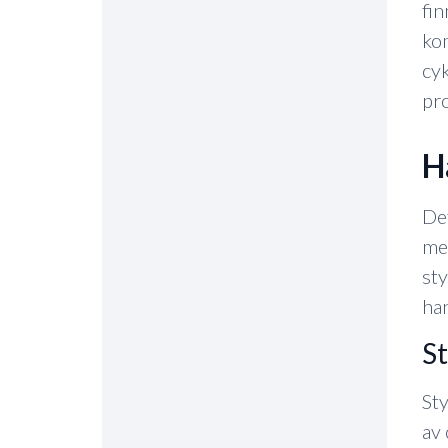
fin
kom
cyk
pro
Det
mer
sty
ha
s
Sty
av 