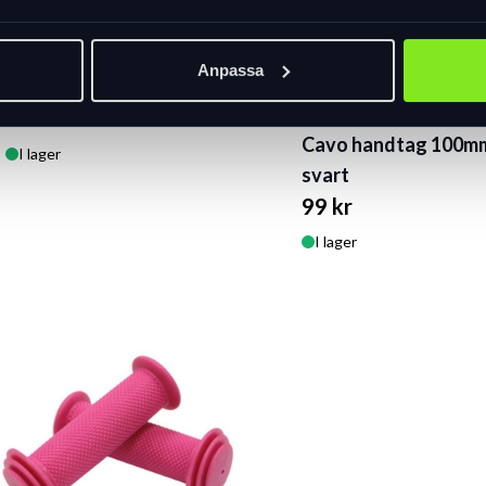
Bromshandtag par,
Anpassa
svarta
269 kr
Cavo handtag 100m
I lager
svart
99 kr
I lager