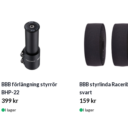
BBB förlängning styrrör
BBB styrlinda Racer
BHP-22
svart
399 kr
159 kr
I lager
I lager