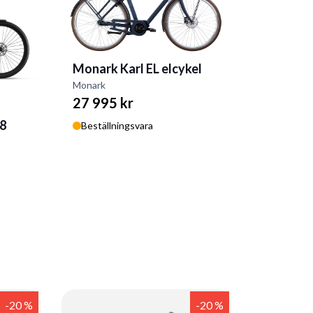
Monark Karl EL elcykel
Monark
27 995 kr
68
Beställningsvara
-20 %
-20 %