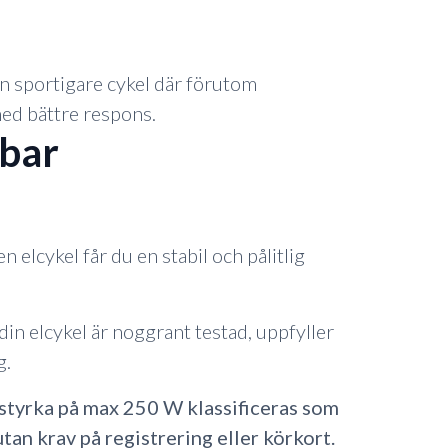
en sportigare cykel där förutom
med bättre respons.
lbar
 elcykel får du en stabil och pålitlig
 din elcykel är noggrant testad, uppfyller
g.
rstyrka på max 250 W klassificeras som
tan krav på registrering eller körkort.