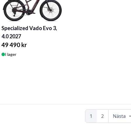
Specialized Vado Evo 3,
4.0 2027
49 490 kr
I lager
arrow
1
2
Nästa