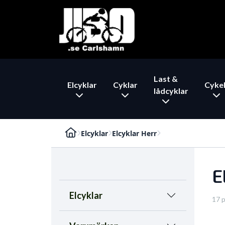
Last &
Elcyklar
Cyklar
Cykel
lådcyklar
Elcyklar
Elcyklar Herr
E
Elcyklar
17 