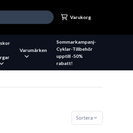
Varukorg
Sommarkampanj-
skor
Cyklar-Tillbehör
Varumärken
upptill -50%
rgar
rabatt!
Sortera
expand_more