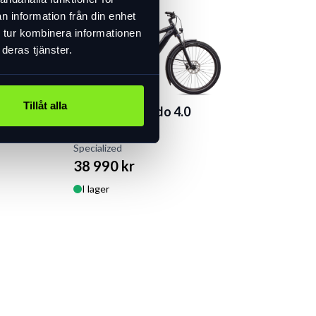
n information från din enhet
 tur kombinera informationen
deras tjänster.
Tillåt alla
.0
Specialized Vado 4.0
elcykel
Specialized
38 990 kr
I lager