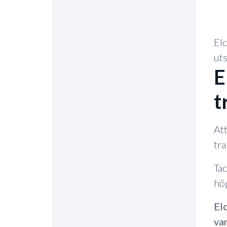
Elc
uts
E
t
Att
tra
Tac
hö
El
van