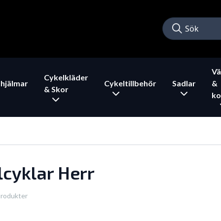
Vä
Cykelkläder
hjälmar
Cykeltillbehör
Sadlar
&
& Skor
ko
lcyklar Herr
produkter