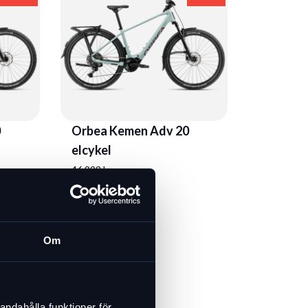
0
Orbea Kemen Adv 20
elcykel
46 999 kr
37 599 kr
I lager
Om
andahålla funktioner för