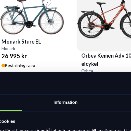
Monark Sture EL
Monark
Orbea Kemen Adv 1
26 995 kr
elcykel
Beställningsvara
Orbea
52 999 kr
42 399 kr
I lager
Information
cookies
e för att anpassa innehållet och annonserna till användarna, tillh