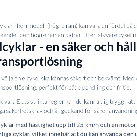
yklar i herrmodell (högre ram) kan vara en fördel på 
eendet den högre ramen bidrar till en styvare cykel 
lcyklar - en säker och hål
ransportlösning
 välja en elcykel ska kännas säkert och bekvämt. Med en
nsportlösning, perfekt för både pendling och fritid.
k vara EU:s strikta regler kan du känna dig trygg i att
ga säkerhetskrav och är godkänd för säker användnin
cyklar med hastighet upp till 25 km/h och en moto
liga cyklar, vilket innebär att du kan använda den u