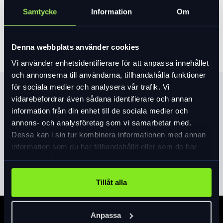
Samtycke
Information
Om
Lägg i varukorg
Denna webbplats använder cookies
Vi använder enhetsidentifierare för att anpassa innehållet
och annonserna till användarna, tillhandahålla funktioner
för sociala medier och analysera vår trafik. Vi
Produktinformation
vidarebefordrar även sådana identifierare och annan
information från din enhet till de sociala medier och
Shimano´s nya EP6 motor på hela 85Nm kombinerat med ett
annons- och analysföretag som vi samarbetar med.
630Wh batteri ger fantastiska prestanda. Shimano XT 11
Dessa kan i sin tur kombinera informationen med annan
växlar. Magura hydrauliska skivbromsar och en riktigt fin
information som du har tillhandahållit eller som de har
Fox Float 34 AWL gaffel med 100mm slaglängd. En suverän
samlat in när du har använt deras tjänster.
Läs mer
expand_more
elcykel helt enkelt! Finns i flera storlekar både herr och
dam/unisex. 3 färgalternativ. Med tillbehöret range extender
Tillåt alla
tillkopplat blir batterikapaciteten nära 900Wh! Orbea är ett
spanskt cykelmärke och tillverkas i Europa. Integrerad
belysning med 3 lägen, dag-halv-hel och laddport för mobil.
Anpassa
Specifikation