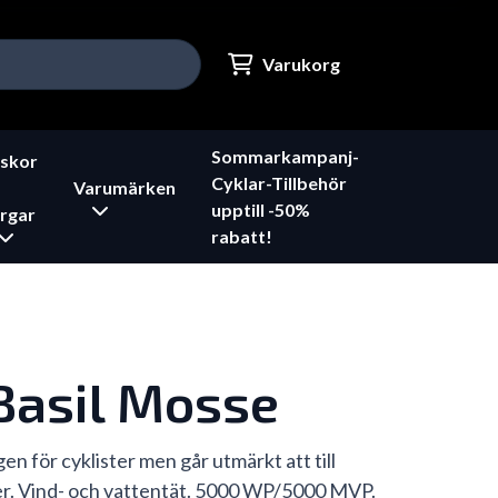
Varukorg
Sommarkampanj-
skor
Cyklar-Tillbehör
Varumärken
upptill -50%
rgar
rabatt!
Basil Mosse
n för cyklister men går utmärkt att till
r. Vind- och vattentät. 5000 WP/5000 MVP.