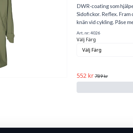
DWR-coating som hjälper 
Sidofickor. Reflex. Fram
knän vid cykling. Påse me
Art. nr:
4026
Välj Färg
552 kr
789 kr