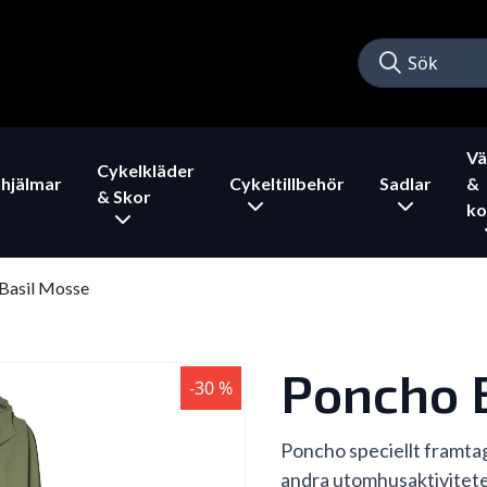
Vä
Cykelkläder
hjälmar
Cykeltillbehör
Sadlar
&
& Skor
ko
Basil Mosse
Poncho 
-30 %
Poncho speciellt framtage
andra utomhusaktivitete