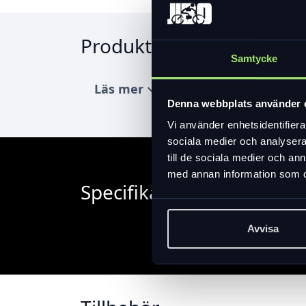
Produktinformation
Samtycke
Läs mer
expand_more
Denna webbplats använder 
Vi använder enhetsidentifierar
sociala medier och analysera 
till de sociala medier och a
med annan information som du 
Specifikation
Avvisa