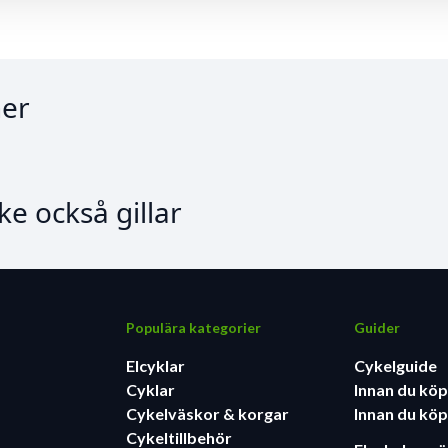
er
e också gillar
Populära kategorier
Guider
Elcyklar
Cykelguide
Cyklar
Innan du köp
Cykelväskor & korgar
Innan du köp
Cykeltillbehör