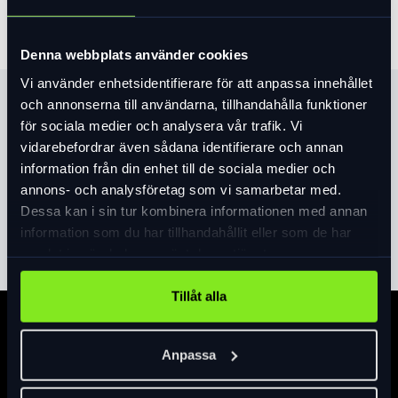
Denna webbplats använder cookies
Vi använder enhetsidentifierare för att anpassa innehållet
Produktinformation
och annonserna till användarna, tillhandahålla funktioner
för sociala medier och analysera vår trafik. Vi
Elastisk resår med silikongripper nedtill håller västen på plats
vidarebefordrar även sådana identifierare och annan
medan reflekterande detaljer ger extra synlighet. Kan enkelt
information från din enhet till de sociala medier och
packas ihop och får lätt plats i cykeltröjans ryggficka.
annons- och analysföretag som vi samarbetar med.
• Vävt, tunt och lätt tyg av återvunna material och elastan
Dessa kan i sin tur kombinera informationen med annan
Läs mer
expand_more
• Vind- och vattenavvisande tyg
information som du har tillhandahållit eller som de har
• Mesh i ryggen
samlat in när du har använt deras tjänster.
• Elastisk resår med silikongripper nedtill
• Liten sidficka med dragkedja
Tillåt alla
• Reflekterande detaljer • Tight fit
Specifikation
Material:
Anpassa
78% Polyamide Recycled, 22% Elastane Back, 88% Polyester
Recycled, 12% Elastane