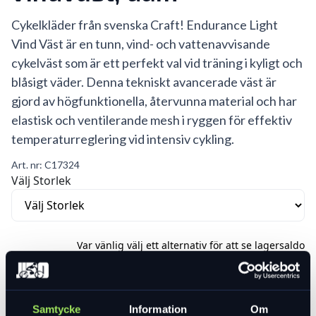
Cykelkläder från svenska Craft! Endurance Light
Vind Väst är en tunn, vind- och vattenavvisande
cykelväst som är ett perfekt val vid träning i kyligt och
blåsigt väder. Denna tekniskt avancerade väst är
gjord av högfunktionella, återvunna material och har
elastisk och ventilerande mesh i ryggen för effektiv
temperaturreglering vid intensiv cykling.
Art. nr:
C17324
Välj Storlek
Var vänlig välj ett alternativ för att se lagersaldo
699 kr
Lägg i varukorg
Samtycke
Information
Om