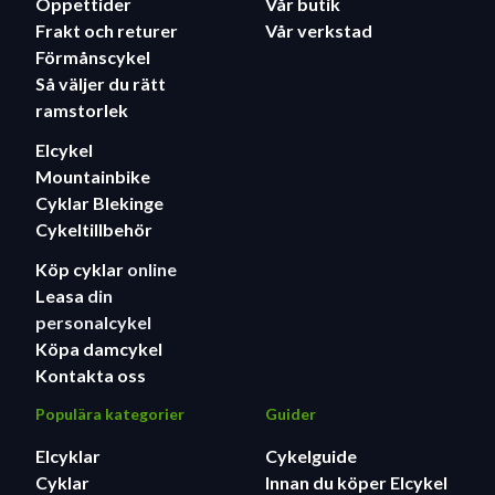
Öppettider
Vår butik
Frakt och returer
Vår verkstad
Förmånscykel
Så väljer du rätt
ramstorlek
Elcykel
Mountainbike
Cyklar Blekinge
Cykeltillbehör
Köp cyklar
online
Leasa
din
personalcykel
Köpa damcykel
Kontakta oss
Populära kategorier
Guider
Elcyklar
Cykelguide
Cyklar
Innan du köper Elcykel