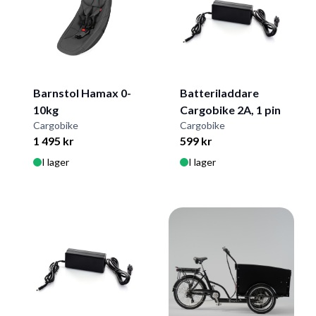
Barnstol Hamax 0-
Batteriladdare
10kg
Cargobike 2A, 1 pin
Cargobike
Cargobike
1 495 kr
599 kr
I lager
I lager