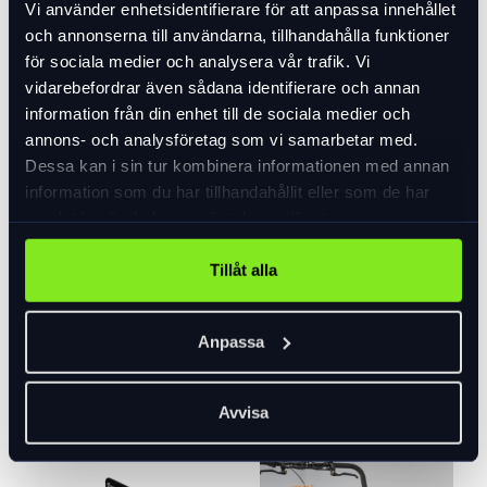
Vi använder enhetsidentifierare för att anpassa innehållet
och annonserna till användarna, tillhandahålla funktioner
för sociala medier och analysera vår trafik. Vi
vidarebefordrar även sådana identifierare och annan
information från din enhet till de sociala medier och
annons- och analysföretag som vi samarbetar med.
Dessa kan i sin tur kombinera informationen med annan
information som du har tillhandahållit eller som de har
Cykelvårdskit
Dyna till bakre
samlat in när du har använt deras tjänster.
Cargobike
bänk, med
Cargobike
ryggstöd
Tillåt alla
299 kr
Flex/Delight/Classic
Cargobike
I lager
399 kr
Anpassa
Slut i lager
Avvisa