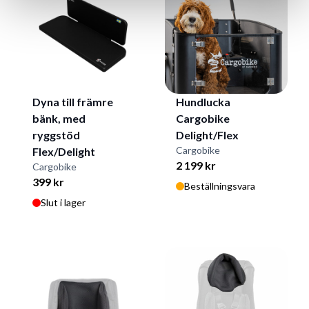
Dyna till främre
Hundlucka
bänk, med
Cargobike
ryggstöd
Delight/Flex
Cargobike
Flex/Delight
2 199 kr
Cargobike
399 kr
Beställningsvara
Slut i lager