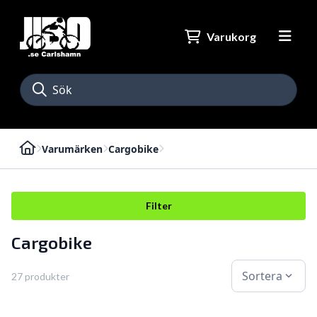
Varukorg
Varumärken
Cargobike
Filter
Cargobike
Sortera
expand_more
27 produkter