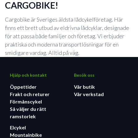
CARGOBIKE!
Cargobike är Sveriges äldsta lådcykelföretag. Här
finns ett brett utbud av eldrivna lådcyklar, designade
för att passa både familjer och företag. Vi erbjuder
praktiska och moderna transportlösningar för en
smidigare vardag. Alltid på väg.
Hjälp och kontakt
Besök oss
Öppettider
Vår butik
Frakt och returer
Vår verkstad
Förmånscykel
Så väljer du rätt
ramstorlek
Elcykel
Mountainbike