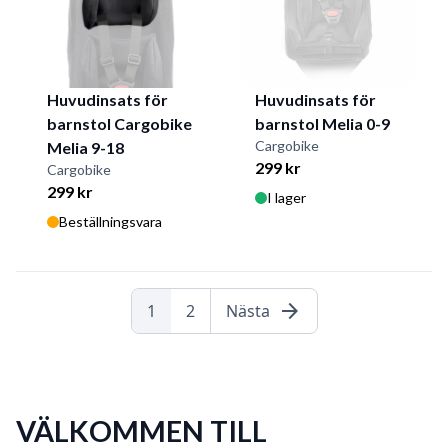
Huvudinsats för
Huvudinsats för
barnstol Cargobike
barnstol Melia 0-9
Cargobike
Melia 9-18
299 kr
Cargobike
299 kr
I lager
Beställningsvara
arrow_forward
1
2
Nästa
VÄLKOMMEN TILL