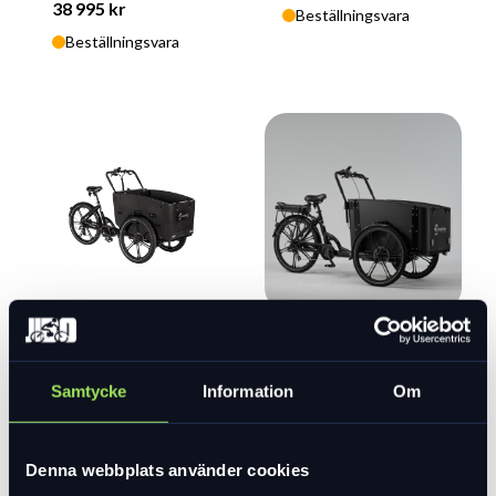
38 995 kr
Beställningsvara
Beställningsvara
Cargobike Delight
Cargobike Flex
Cargobike
Nova
37 500 kr
Cargobike
Samtycke
Information
Om
47 995 kr
I lager
I lager
Denna webbplats använder cookies