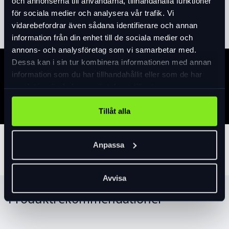
och annonserna till användarna, tillhandahålla funktioner
Läs mer
expand_more
för sociala medier och analysera vår trafik. Vi
vidarebefordrar även sådana identifierare och annan
information från din enhet till de sociala medier och
annons- och analysföretag som vi samarbetar med.
Dessa kan i sin tur kombinera informationen med annan
Specifikation
information som du har tillhandahållit eller som de har
samlat in när du har använt deras tjänster.
Tillåt alla
Tillbehör
Anpassa
Avvisa
Produktrekommendationer