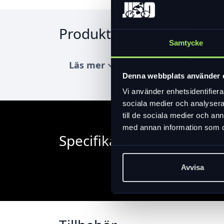
Produktinformation
Samtycke
Läs mer
expand_more
Denna webbplats använder 
Vi använder enhetsidentifierar
sociala medier och analysera 
till de sociala medier och a
med annan information som du 
Specifikation
Avvisa