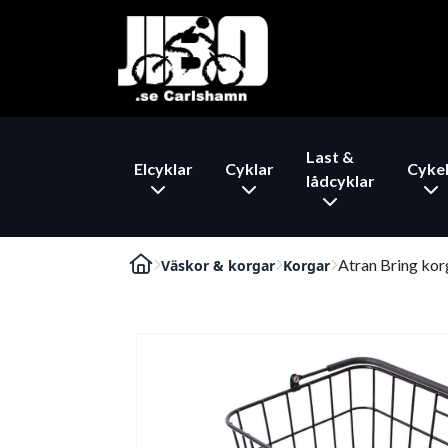
Last &
Elcyklar
Cyklar
Cykel
lådcyklar
Atran Bring ko
Väskor & korgar
Korgar