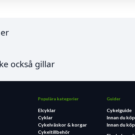
er
e också gillar
Populära kategorier
Guider
Elcyklar
Cykelguide
Cyklar
Innan du köp
Cykelväskor & korgar
Innan du köp
Cykeltillbehör