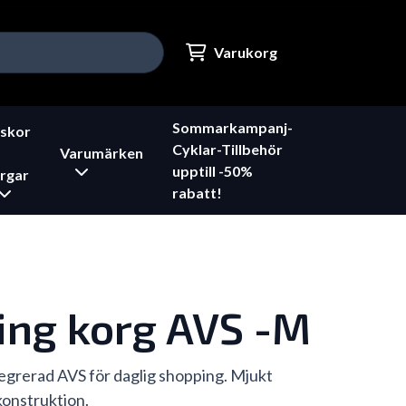
Varukorg
Sommarkampanj-
skor
Cyklar-Tillbehör
Varumärken
upptill -50%
rgar
rabatt!
ing korg AVS -M
egrerad AVS för daglig shopping. Mjukt
konstruktion.