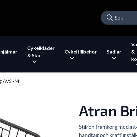
Vä
Cykelkläder
hjälmar
Cykeltillbehör
Sadlar
&
& Skor
ko
rg AVS -M
Atran Br
Stilren framkorg med int
handtag och kraftig stål