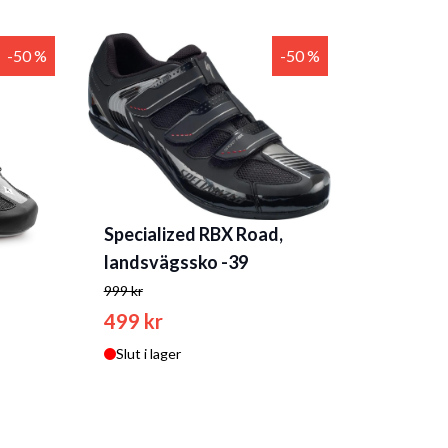
-50 %
-50 %
Specialized RBX Road,
landsvägssko -39
999 kr
499 kr
Slut i lager