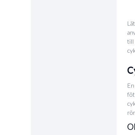
Lät
anv
til
cy
En 
föt
cyk
rör