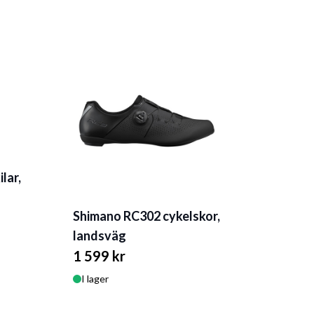
lar,
Shimano RC302 cykelskor,
landsväg
1 599 kr
I lager