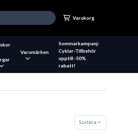
Varukorg
Sommarkampanj-
skor
Cyklar-Tillbehör
Varumärken
upptill -50%
rgar
rabatt!
Sortera
expand_more