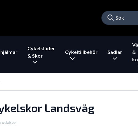
Vä
Cykelkläder
hjälmar
Cykeltillbehör
Sadlar
&
& Skor
ko
ykelskor Landsväg
produkter