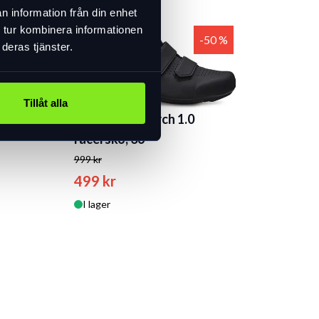
n information från din enhet
 tur kombinera informationen
-50 %
-50 %
deras tjänster.
Tillåt alla
Specialized Torch 1.0
racersko, 36
999 kr
499 kr
I lager