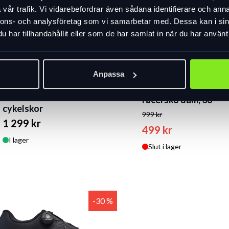
vår trafik. Vi vidarebefordrar även sådana identifierare och anna
nnons- och analysföretag som vi samarbetar med. Dessa kan i sin
har tillhandahållit eller som de har samlat in när du har använt 
Anpassa
Specialized Torch 1.0
Specialized Torch 1.0
racersko dam, 36
cykelskor
999 kr
1 299 kr
499 kr
I lager
Slut i lager
-30 %