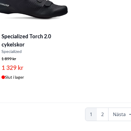
Specialized Torch 2.0
cykelskor
Specialized
1 899 kr
1 329 kr
Slut i lager
arrow
1
2
Nästa