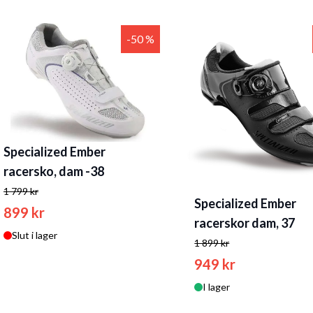
-50 %
Specialized Ember
racersko, dam -38
1 799 kr
Specialized Ember
899 kr
racerskor dam, 37
Slut i lager
1 899 kr
949 kr
I lager