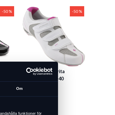
-50 %
-50 %
Specialized Spirita
racersko dam, -40
999 kr
Om
499 kr
Slut i lager
andahålla funktioner för