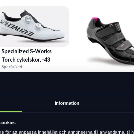
Specialized S-Works
Torch cykelskor, -43
Specialized
4 899 kr
Specialized Spirita
I lager
racersko dam, -37
999 kr
Information
499 kr
Slut i lager
cookies
e för att anpassa innehållet och annonserna till användarna, tillh