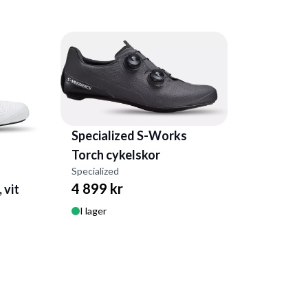
Specialized S-Works
Torch cykelskor
Specialized
4 899 kr
 vit
I lager