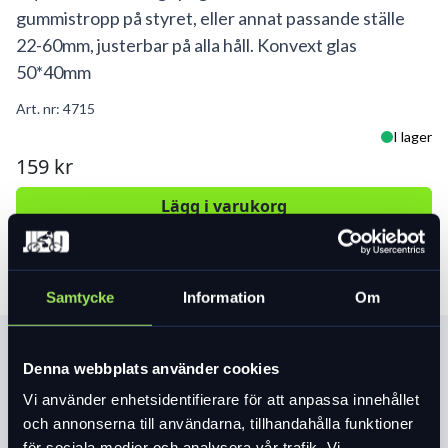
gummistropp på styret, eller annat passande ställe
22-60mm, justerbar på alla håll. Konvext glas
50*40mm
Art. nr:
4715
I lager
159 kr
Lägg i varukorg
Samtycke
Information
Om
Produktinformation
Denna webbplats använder cookies
Vi använder enhetsidentifierare för att anpassa innehållet
Läs mer
expand_more
och annonserna till användarna, tillhandahålla funktioner
för sociala medier och analysera vår trafik. Vi