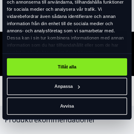
och annonserna till användarna, tillhandahålla funktioner
för sociala medier och analysera vår trafik. Vi
Läs mer
expand_more
vidarebefordrar även sådana identifierare och annan
information från din enhet till de sociala medier och
annons- och analysföretag som vi samarbetar med.
Dessa kan i sin tur kombinera informationen med annan
information som du har tillhandahållit eller som de har
Specifikation
samlat in när du har använt deras tjänster.
Tillåt alla
Anpassa
Tillbehör
Avvisa
Produktrekommendationer