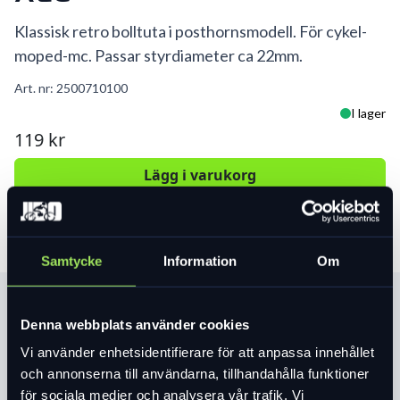
Klassisk retro bolltuta i posthornsmodell. För cykel-
moped-mc. Passar styrdiameter ca 22mm.
Art. nr:
2500710100
I lager
119 kr
Lägg i varukorg
Samtycke
Information
Om
Produktinformation
Denna webbplats använder cookies
Vi använder enhetsidentifierare för att anpassa innehållet
Läs mer
expand_more
och annonserna till användarna, tillhandahålla funktioner
för sociala medier och analysera vår trafik. Vi