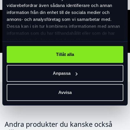
vidarebefordrar även sådana identifierare och annan
information från din enhet till de sociala medier och
annons- och analysföretag som vi samarbetar med.
Specifikation
Dessa kan i sin tur kombinera informationen med annan
information som du har tillhandahållit eller som de har
samlat in när du har använt deras tjänster.
Tillåt alla
Tillbehör
Anpassa
Avvisa
Produktrekommendationer
Andra produkter du kanske också