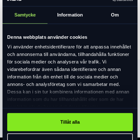
Var vänlig välj ett alternativ för att se lagersaldo
899 kr
Samtycke
Information
Om
Lägg i varukorg
Denna webbplats använder cookies
Vi använder enhetsidentifierare för att anpassa innehållet
och annonserna till användarna, tillhandahålla funktioner
för sociala medier och analysera vår trafik. Vi
vidarebefordrar även sådana identifierare och annan
Produktinformation
information från din enhet till de sociala medier och
annons- och analysföretag som vi samarbetar med.
Ripper Mips Junior-hjälmen är en prestanda-
Dessa kan i sin tur kombinera informationen med annan
mountainbikehjälm tillverkad i ungdomsspecifik skalstorlek.
information som du har tillhandahållit eller som de har
Med hjälp av utvecklingen av de exklusiva hjälmarna i Sweet
samlat in när du har använt deras tjänster.
Protection-serien erbjuder Ripper säkerhet, komfort och stil
Läs mer
expand_more
utan att spräcka budgeten. Med utökad täckning ger denna
Tillåt alla
hjälm utmärkt skydd men ändå optimal ventilation. Denna
modell är utrustad med Mips Brain Protection System, en
lågfriktionslösning utformad för att minska rotationskrafter