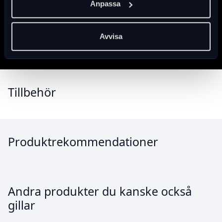
Anpassa
som överförs till hjärnan.
Specifikation
Ripper Mips JR-hjälmen har en huvudomkrets i en storlek
från 48 cm till 53 cm (18,9 till 20,9 tum). För vissa barn passar
Avvisa
denna hjälm från två års ålder. Hjälmen levereras med ett
unikt Occigrip-vridsystem som gör hjälmen lätt justerbar.
Vikt 320g.
Tillbehör
Produktrekommendationer
Andra produkter du kanske också
gillar