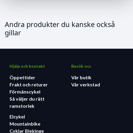
finns i en hög och låg variant, midi och maxi
Andra produkter du kanske också
gillar
Hjälp och kontakt
Besök oss
Öppettider
Vår butik
Frakt och returer
Vår verkstad
Förmånscykel
Så väljer du rätt
ramstorlek
Elcykel
Mountainbike
Cyklar Blekinge