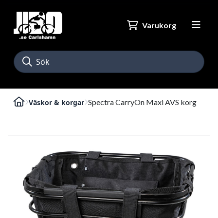
Varukorg
Spectra CarryOn Maxi AVS korg
Väskor & korgar