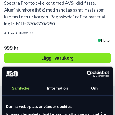
Spectra Pronto cykelkorg med AVS- klickfäste.
Aluminiumkorg (hög) med handtag samt insats som
kan tas i och ur korgen. Regnskydd i reflex-material
ingår. Mått 370x300x250.
Art. nr:
C8600177
I lager
999 kr
Lägg i varukorg
Samtycke
Information
Om
Produktinformation
Denna webbplats använder cookies
Rymmer det viktigaste du vill ha med dig i
vardagen; väskan för datorn, matkassen
Vi använder enhetsidentifierare för att anpassa innehållet