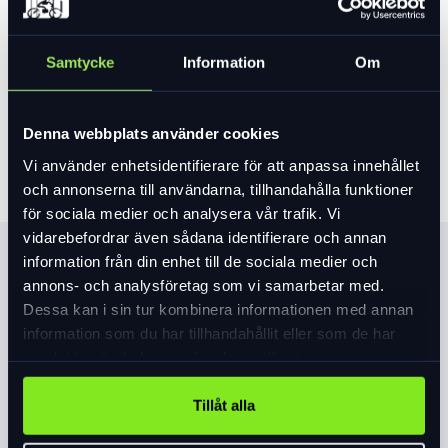
Var vänlig välj ett alternativ för att se lagersaldo
Samtycke
Information
Om
4 299 kr
Lägg i varukorg
Denna webbplats använder cookies
Vi använder enhetsidentifierare för att anpassa innehållet
och annonserna till användarna, tillhandahålla funktioner
för sociala medier och analysera vår trafik. Vi
vidarebefordrar även sådana identifierare och annan
Produktinformation
information från din enhet till de sociala medier och
annons- och analysföretag som vi samarbetar med.
Skapade med syfte. Backat av vetenskap. Vår Body
Dessa kan i sin tur kombinera informationen med annan
Geometry-trio med längsgående båge,
information som du har tillhandahållit eller som de har
metatarsalknapp och varuskil i skon fungerar
samlat in när du har använt deras tjänster.
tillsammans för att öka effektivitet, få höft, knä
Läs mer
expand_more
och fot i en bra linje med varandra och minska
Tillåt alla
risken för skador.