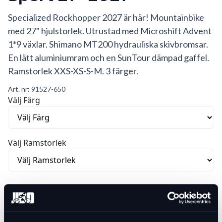
Specialized Rockhopper 2027 är här! Mountainbike
med 27" hjulstorlek. Utrustad med Microshift Advent
1*9 växlar. Shimano MT200 hydrauliska skivbromsar.
En lätt aluminiumram och en SunTour dämpad gaffel.
Ramstorlek XXS-XS-S-M. 3 färger.
Art. nr:
91527-650
Välj Färg
Välj Ramstorlek
Var vänlig välj ett alternativ för att se lagersaldo
8 990 kr