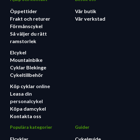
kedjan på.
Öppettider
Vår butik
Kombinera extremt pålitliga nav från Formula med
Frakt och returer
Vår verkstad
våra 25 millimeter långa, kroklösa Specialized-
Förmånscykel
fälgar för ett starkt, lätt och hållbart hjulset-
Så väljer du rätt
hattrick.
ramstorlek
Elcykel
Mountainbike
Cyklar Blekinge
Cykeltillbehör
Köp cyklar
online
Leasa
din
personalcykel
Köpa damcykel
Kontakta oss
Populära kategorier
Guider
Elcyklar
Cykelguide