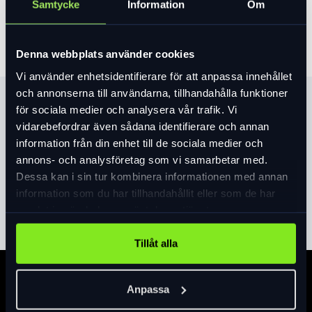
Lägg i varukorg
Samtycke
Information
Om
Denna webbplats använder cookies
Vi använder enhetsidentifierare för att anpassa innehållet
och annonserna till användarna, tillhandahålla funktioner
Produktinformation
för sociala medier och analysera vår trafik. Vi
vidarebefordrar även sådana identifierare och annan
Ett hjärta av guld, presenterat i vår lätta men
information från din enhet till de sociala medier och
hållbara Premium A1 Aluminium, Rockhoppers
annons- och analysföretag som vi samarbetar med.
buttade aluminiumram har hydroformade topp-
Dessa kan i sin tur kombinera informationen med annan
och underrör för att hålla vikten låg och styrkan
information som du har tillhandahållit eller som de har
Läs mer
expand_more
hög, samtidigt som den ger ökad frihöjd, snygg
samlat in när du har använt deras tjänster.
intern kabeldragning och kompatibilitet med
droppstolpar.
Tillåt alla
För att säkerställa att Rockhopper erbjuder både
bästa passform och bästa prestanda för varje
Specifikation
person, oavsett mått, har vi parat varje
Anpassa
Rockhopper-ramstorlek med den optimala