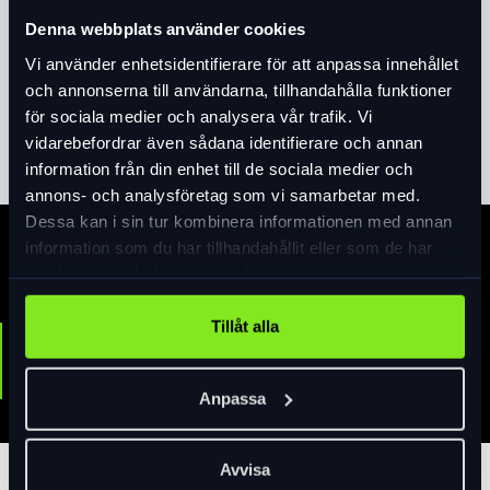
100 % FACT kolfiberkonstruktion för perfekt
Denna webbplats använder cookies
styrkebalans, optimalt grepp om flaskan och lätt
Vi använder enhetsidentifierare för att anpassa innehållet
totalvikt.
och annonserna till användarna, tillhandahålla funktioner
Förfinad greppdesign håller flaskan på plats,
för sociala medier och analysera vår trafik. Vi
Läs mer
expand_more
samtidigt som den tillåter lätt isättning och
vidarebefordrar även sådana identifierare och annan
urtagning.
information från din enhet till de sociala medier och
Flaskans låga position i stället förbättrar den
annons- och analysföretag som vi samarbetar med.
aerodynamiska profilen.
Dessa kan i sin tur kombinera informationen med annan
Vikt: 24 g
information som du har tillhandahållit eller som de har
Specifikation
samlat in när du har använt deras tjänster.
Tillåt alla
Färg
Carbon/Mattsvart
Anpassa
Avvisa