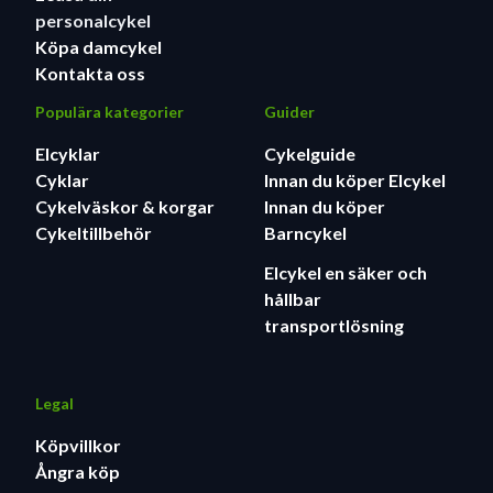
ventilation.
personalcykel
Frontdesign inspirerad av S-Works Evade 3 för
Köpa damcykel
ökad aerodynamik.
Kontakta oss
Skal helt i polykarbonat ger ökad tålighet och en
ytbehandling i toppklass.
Populära kategorier
Guider
Precision, full-wrap polycarbonate shell for
Elcyklar
Cykelguide
increased durability and premium finish
Cyklar
Innan du köper Elcykel
Cykelväskor & korgar
Innan du köper
Cykeltillbehör
Barncykel
Elcykel en säker och
hållbar
transportlösning
Legal
Köpvillkor
Ångra köp