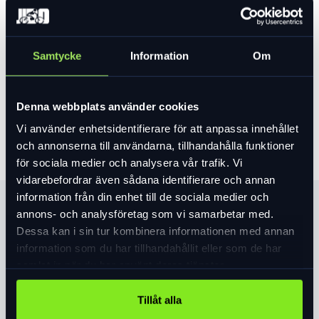
Var vänlig välj ett alternativ för att se lagersaldo
Samtycke
Information
Om
2 299 kr
Lägg i varukorg
Denna webbplats använder cookies
Vi använder enhetsidentifierare för att anpassa innehållet
och annonserna till användarna, tillhandahålla funktioner
för sociala medier och analysera vår trafik. Vi
vidarebefordrar även sådana identifierare och annan
information från din enhet till de sociala medier och
Produktinformation
annons- och analysföretag som vi samarbetar med.
Dessa kan i sin tur kombinera informationen med annan
AERODYNAMIK: Med omfattande testning i vår vindtunnel
information som du har tillhandahållit eller som de har
låg aerodynamiken verkligen i fokus i utvecklandet av
samlat in när du har använt deras tjänster.
Propero 4. Vi tog den aerodynamiska fronten från S-Works
Evade 3 och satte på Propero 4, vilket ledde till att den blev
Tillåt alla
Läs mer
expand_more
fyra watt snabbare än vår S-Works Prevail 3, hela 15