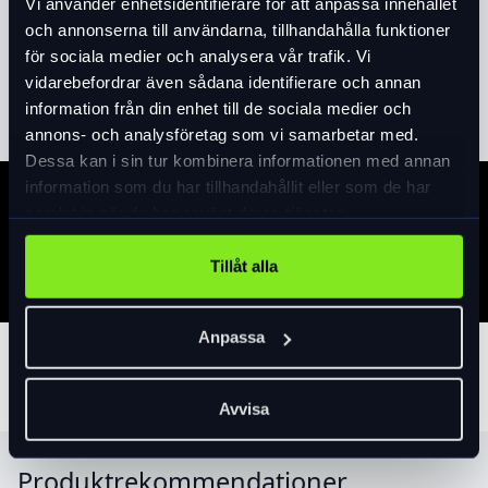
Vi använder enhetsidentifierare för att anpassa innehållet
Lombardiafleece
och annonserna till användarna, tillhandahålla funktioner
för sociala medier och analysera vår trafik. Vi
Den sträcker sig i två riktningar för komfort och enkel
Läs mer
expand_more
vidarebefordrar även sådana identifierare och annan
skötsel.
information från din enhet till de sociala medier och
Det elastiska jacquardbandet upptill och den nedre inre
annons- och analysföretag som vi samarbetar med.
resåren håller värmaren i höjd
Dessa kan i sin tur kombinera informationen med annan
information som du har tillhandahållit eller som de har
Specifikation
samlat in när du har använt deras tjänster.
Tillåt alla
Anpassa
Tillbehör
Avvisa
Produktrekommendationer