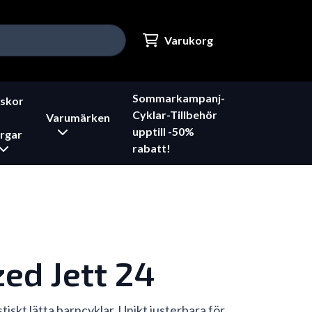
Varukorg
Sommarkampanj-
skor
Cyklar-Tillbehör
Varumärken
upptill -50%
rgar
rabatt!
zed Jett 24
stiskt lätta barncyklar, Unikt justerbara för