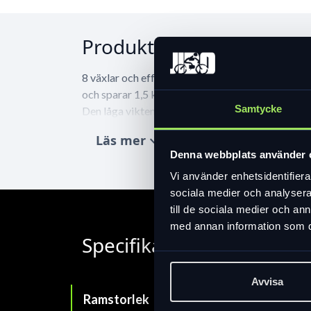
Produktinformation
8 växlar och effektiva och säkra handbromsar, ej
och sparar 1,5 kg vikt!
Samtycke
Den låga vikten gör denna cykel mycket mer lättc
Läs mer
expand_more
Denna webbplats använder 
Vi använder enhetsidentifierar
sociala medier och analysera 
till de sociala medier och a
med annan information som du 
Specifikation
Avvisa
Ramstorlek