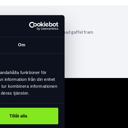
 däcken ger bättre komfort än dämpad gaffel fram
Om
andahålla funktioner för
n information från din enhet
 tur kombinera informationen
deras tjänster.
Tillåt alla