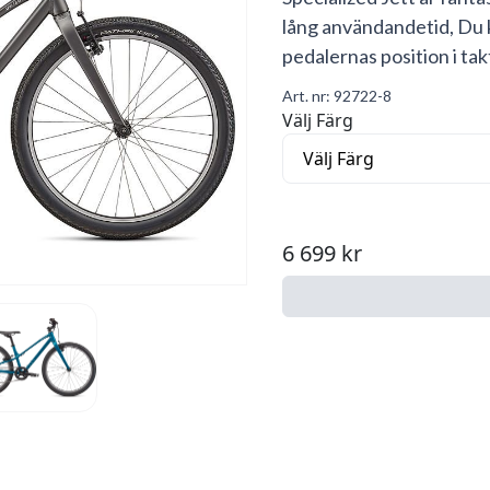
lång användandetid, Du 
pedalernas position i tak
Art. nr:
92722-8
Välj Färg
6 699 kr