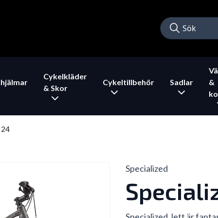
Vä
Cykelkläder
hjälmar
Cykeltillbehör
Sadlar
&
& Skor
ko
 24
Specialized
Speciali
Specialized Jett är fanta