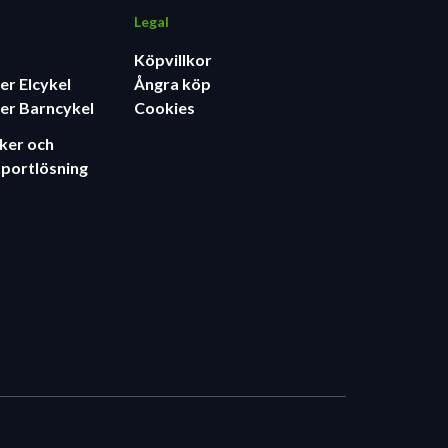
Legal
Köpvillkor
er Elcykel
Ångra köp
er Barncykel
Cookies
äker och
sportlösning