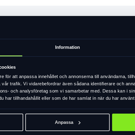
 fotbroms, i en ultralätt aluminiumram, Lätt stel gaffel, de breda
Information
yklad än vanliga 24" cyklar.
cookies
e för att anpassa innehållet och annonserna till användarna, tillh
vår trafik. Vi vidarebefordrar även sådana identifierare och anna
nnons- och analysföretag som vi samarbetar med. Dessa kan i sin
har tillhandahållit eller som de har samlat in när du har använt 
Anpassa