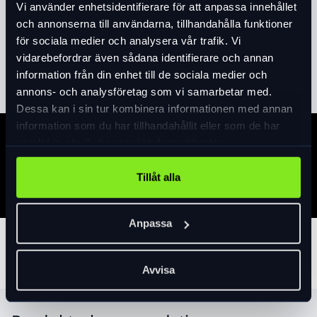
Vi använder enhetsidentifierare för att anpassa innehållet
golvpump kommer med alla viktiga
och annonserna till användarna, tillhandahålla funktioner
engenskaper som en pump ska ha. Det är
för sociala medier och analysera vår trafik. Vi
lätt att pumpa och lätt att läsa av trycket.
vidarebefordrar även sådana identifierare och annan
Läs mer
expand_more
2,0 " (50mm) mätaren visar 0-160 PSI (0-
information från din enhet till de sociala medier och
11 bar).
annons- och analysföretag som vi samarbetar med.
Dessa kan i sin tur kombinera informationen med annan
SwitchHitterhuvudet anpassar sig
information som du har tillhandahållit eller som de har
automatiskt till Schrader- och Presta-
samlat in när du har använt deras tjänster.
ventiler.
Specifikation
Ergonomiskt handtag.
Tillåt alla
Stålkonstruktion.
42" (106 cm) slang.
Anpassa
Reservdelar finns.
Tillbehör
Volym per pumptag: 326 cc
Avvisa