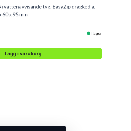
 i vattenavvisande tyg, EasyZip dragkedja,
x 60 x 95 mm
I lager
Lägg i varukorg