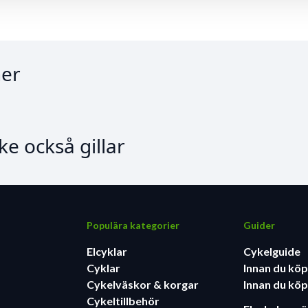
er
e också gillar
Populära kategorier
Guider
Elcyklar
Cykelguide
Cyklar
Innan du köp
Cykelväskor & korgar
Innan du köp
Cykeltillbehör