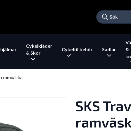
Vä
Cykelkläder
hjälmar
Cykeltillbehör
Sadlar
&
& Skor
ko
Up ramväska
SKS Trav
ramväs