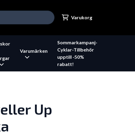
Varukorg
Sommarkampanj-
skor
Cyklar-Tillbehör
Varumärken
upptill -50%
rgar
rabatt!
eller Up
ka