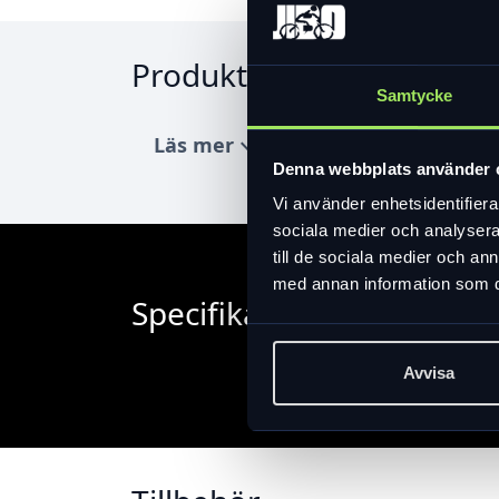
Produktinformation
Samtycke
Läs mer
expand_more
Denna webbplats använder 
Vi använder enhetsidentifierar
sociala medier och analysera 
till de sociala medier och a
med annan information som du 
Specifikation
Avvisa