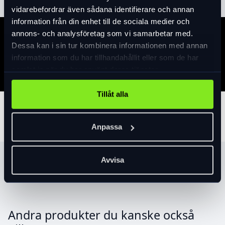
vidarebefordrar även sådana identifierare och annan
information från din enhet till de sociala medier och
annons- och analysföretag som vi samarbetar med.
Specifikation
Dessa kan i sin tur kombinera informationen med annan
information som du har tillhandahållit eller som de har
samlat in när du har använt deras tjänster.
Tillåt alla
Tillbehör
Anpassa
Avvisa
Produktrekommendationer
Andra produkter du kanske också