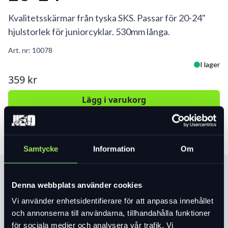
Kvalitetsskärmar från tyska SKS. Passar för 20-24"
hjulstorlek för juniorcyklar. 530mm långa.
Art. nr:
10078
I lager
359 kr
Lägg i varukorg
Samtycke
Information
Om
Produktinformation
Denna webbplats använder cookies
Vi använder enhetsidentifierare för att anpassa innehållet
Läs mer
expand_more
och annonserna till användarna, tillhandahålla funktioner
för sociala medier och analysera vår trafik. Vi