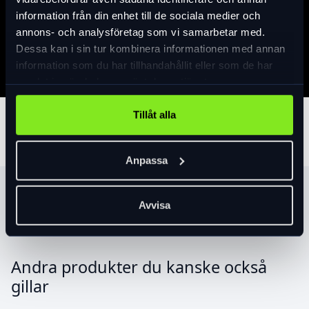
information från din enhet till de sociala medier och
Specifikation
annons- och analysföretag som vi samarbetar med.
Dessa kan i sin tur kombinera informationen med annan
information som du har tillhandahållit eller som de har
samlat in när du har använt deras tjänster.
Tillåt alla
Tillbehör
Anpassa
Produktrekommendationer
Avvisa
Andra produkter du kanske också
gillar