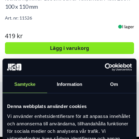
100 x 110 mm
Art. nr:
11526
I lager
419 kr
Lägg i varukorg
Samtycke
Information
Om
Produktinformation
Denna webbplats använder cookies
Läs mer
expand_more
Vi använder enhetsidentifierare för att anpassa innehållet
och annonserna till användarna, tillhandahålla funktioner
för sociala medier och analysera vår trafik. Vi
vidarebefordrar även sådana identifierare och annan