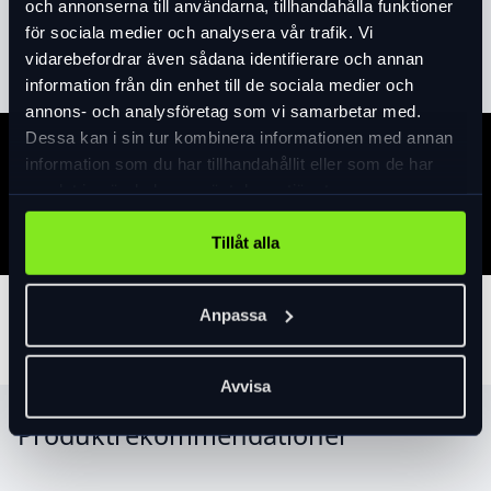
och annonserna till användarna, tillhandahålla funktioner
Läs mer
expand_more
för sociala medier och analysera vår trafik. Vi
vidarebefordrar även sådana identifierare och annan
information från din enhet till de sociala medier och
annons- och analysföretag som vi samarbetar med.
Dessa kan i sin tur kombinera informationen med annan
information som du har tillhandahållit eller som de har
Specifikation
samlat in när du har använt deras tjänster.
Tillåt alla
Anpassa
Tillbehör
Avvisa
Produktrekommendationer