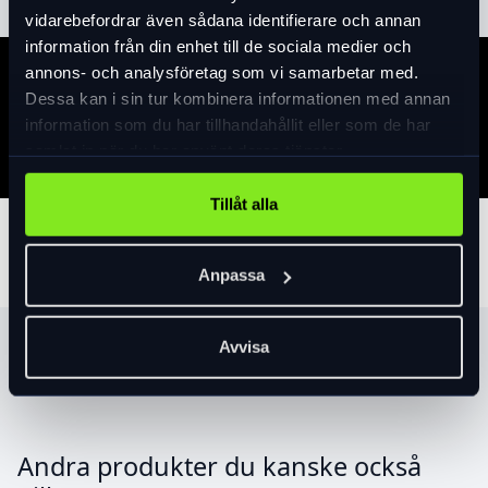
vidarebefordrar även sådana identifierare och annan
information från din enhet till de sociala medier och
annons- och analysföretag som vi samarbetar med.
Specifikation
Dessa kan i sin tur kombinera informationen med annan
information som du har tillhandahållit eller som de har
samlat in när du har använt deras tjänster.
Tillåt alla
Tillbehör
Anpassa
Avvisa
Produktrekommendationer
Andra produkter du kanske också