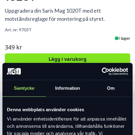
Uppgradera din Saris Mag 1020T med ett
motståndsreglage för montering på styret.
Art. nr:
9703T
I lager
349 kr
Lägg i varukorg
Samtycke
Information
Om
Produktinformation
Denna webbplats använder cookies
Vi använder enhetsidentifierare för att anpassa innehållet
Läs mer
expand_more
och annonserna till användarna, tillhandahålla funktioner
för sociala medier och analysera vår trafik. Vi