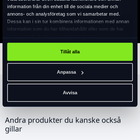
information från din enhet till de sociala medier och
Specifikation
annons- och analysföretag som vi samarbetar med.
Dessa kan i sin tur kombinera informationen med annan
information som du har tillhandahållit eller som de har
samlat in när du har använt deras tjänster.
Tillåt alla
Tillbehör
Anpassa
Produktrekommendationer
Avvisa
Andra produkter du kanske också
gillar