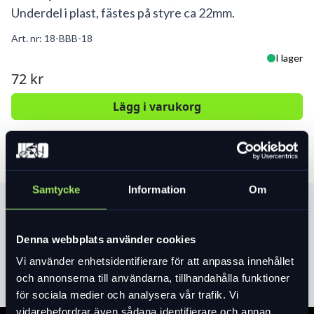
Underdel i plast, fästes på styre ca 22mm.
Art. nr:
18-BBB-18
I lager
72 kr
Lägg i varukorg
Samtycke
Information
Om
Produktinformation
Denna webbplats använder cookies
Läs mer
expand_more
Vi använder enhetsidentifierare för att anpassa innehållet
och annonserna till användarna, tillhandahålla funktioner
för sociala medier och analysera vår trafik. Vi
vidarebefordrar även sådana identifierare och annan