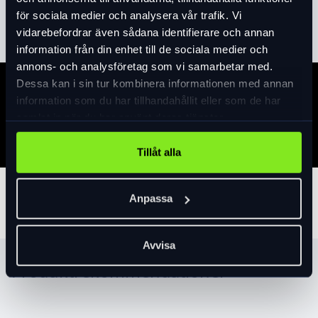
Läs mer
expand_more
för sociala medier och analysera vår trafik. Vi
vidarebefordrar även sådana identifierare och annan
information från din enhet till de sociala medier och
annons- och analysföretag som vi samarbetar med.
Dessa kan i sin tur kombinera informationen med annan
Specifikation
information som du har tillhandahållit eller som de har
samlat in när du har använt deras tjänster.
Tillåt alla
Tillbehör
Anpassa
Avvisa
Produktrekommendationer