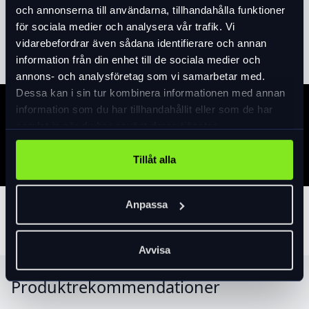
och annonserna till användarna, tillhandahålla funktioner
för sociala medier och analysera vår trafik. Vi
Läs mer
expand_more
vidarebefordrar även sådana identifierare och annan
information från din enhet till de sociala medier och
annons- och analysföretag som vi samarbetar med.
Dessa kan i sin tur kombinera informationen med annan
information som du har tillhandahållit eller som de har
Specifikation
samlat in när du har använt deras tjänster.
Tillåt alla
Anpassa
Tillbehör
Avvisa
Produktrekommendationer