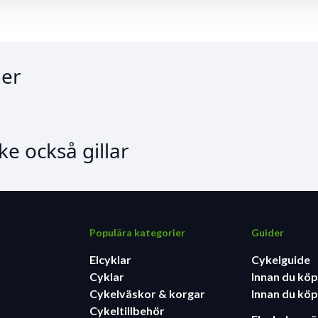
er
e också gillar
Populära kategorier
Guider
Elcyklar
Cykelguide
Cyklar
Innan du köp
Cykelväskor & korgar
Innan du köp
Cykeltillbehör