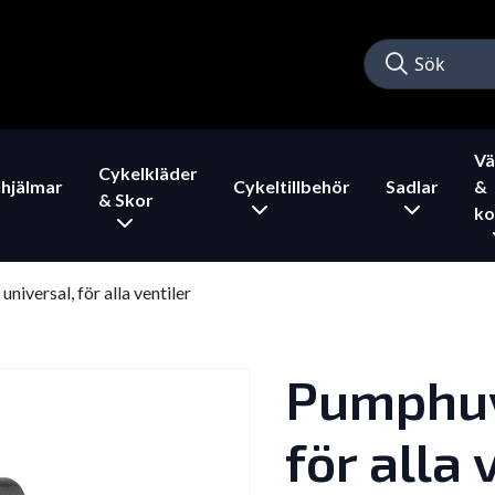
Vä
Cykelkläder
hjälmar
Cykeltillbehör
Sadlar
&
& Skor
ko
iversal, för alla ventiler
Pumphuv
för alla 