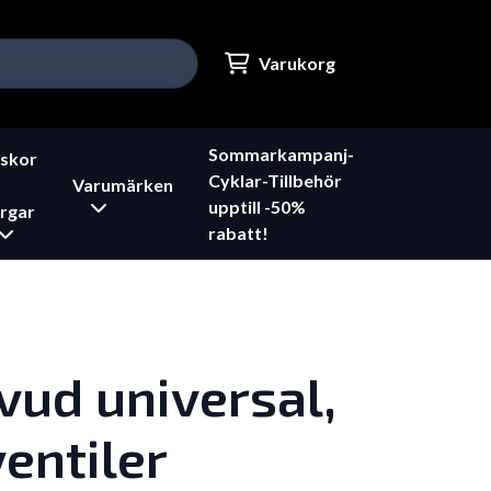
Varukorg
Sommarkampanj-
skor
Cyklar-Tillbehör
Varumärken
upptill -50%
rgar
rabatt!
ud universal,
ventiler