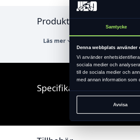
Produktinformation
Samtycke
Läs mer
expand_more
Denna webbplats använder 
Vi använder enhetsidentifierar
sociala medier och analysera 
till de sociala medier och a
med annan information som du 
Specifikation
Avvisa