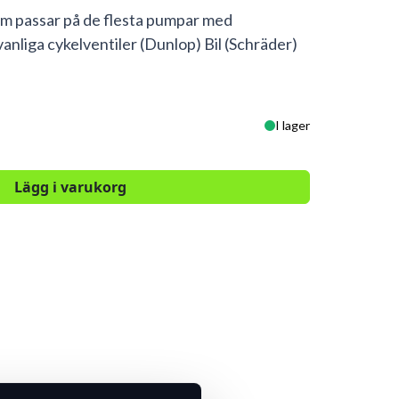
m passar på de flesta pumpar med
anliga cykelventiler (Dunlop) Bil (Schräder)
I lager
Lägg i varukorg