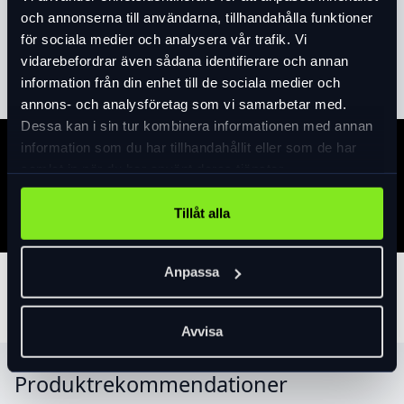
Produktinformation
och annonserna till användarna, tillhandahålla funktioner
för sociala medier och analysera vår trafik. Vi
Läs mer
expand_more
vidarebefordrar även sådana identifierare och annan
information från din enhet till de sociala medier och
annons- och analysföretag som vi samarbetar med.
Dessa kan i sin tur kombinera informationen med annan
information som du har tillhandahållit eller som de har
Specifikation
samlat in när du har använt deras tjänster.
Tillåt alla
Anpassa
Tillbehör
Avvisa
Produktrekommendationer