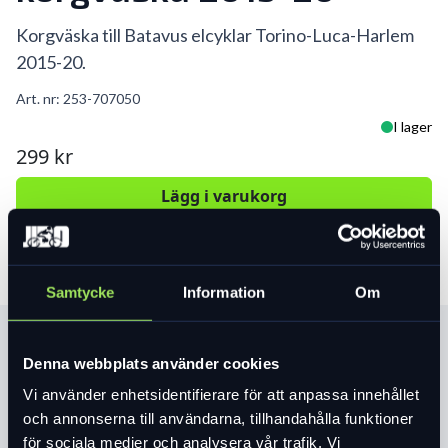
Korgväska till Batavus elcyklar Torino-Luca-Harlem
2015-20.
Art. nr:
253-707050
I lager
299 kr
Lägg i varukorg
Samtycke
Information
Om
Produktinformation
Denna webbplats använder cookies
Vi använder enhetsidentifierare för att anpassa innehållet
Läs mer
expand_more
och annonserna till användarna, tillhandahålla funktioner
för sociala medier och analysera vår trafik. Vi