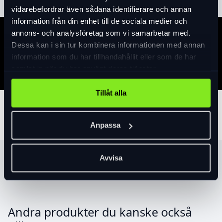
vidarebefordrar även sådana identifierare och annan
information från din enhet till de sociala medier och
annons- och analysföretag som vi samarbetar med.
Specifikation
Dessa kan i sin tur kombinera informationen med annan
information som du har tillhandahållit eller som de har
samlat in när du har använt deras tjänster.
Tillåt alla
Tillbehör
Anpassa
Avvisa
Produktrekommendationer
Andra produkter du kanske också