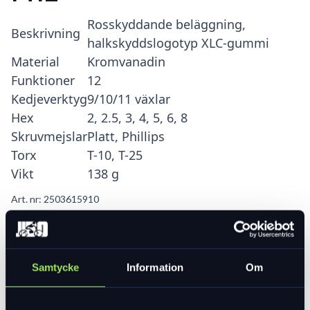
Rosskyddande beläggning,
Beskrivning
halkskyddslogotyp XLC-gummi
Material
Kromvanadin
Funktioner
12
Kedjeverktyg
9/10/11 växlar
Hex
2, 2.5, 3, 4, 5, 6, 8
Skruvmejslar
Platt, Phillips
Torx
T-10, T-25
Vikt
138 g
Art. nr:
2503615910
I lager
399 kr
Lägg i varukorg
Samtycke
Information
Om