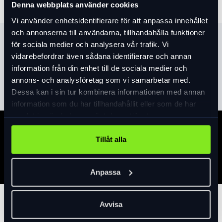
Denna webbplats använder cookies
Vi använder enhetsidentifierare för att anpassa innehållet
och annonserna till användarna, tillhandahålla funktioner
Produktinformation
för sociala medier och analysera vår trafik. Vi
vidarebefordrar även sådana identifierare och annan
information från din enhet till de sociala medier och
Läs mer
expand_more
annons- och analysföretag som vi samarbetar med.
Dessa kan i sin tur kombinera informationen med annan
information som du har tillhandahållit eller som de har
samlat in när du har använt deras tjänster.
Specifikation
Tillåt alla
Anpassa
Tillbehör
Avvisa