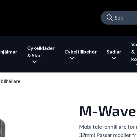
Vä
Cykelkläder
hjälmar
Cykeltillbehör
Sadlar
&
& Skor
ko
ilhållare
M-Wave 
Mobiltelefonhållare för 
32mm) Passar mobiler frå