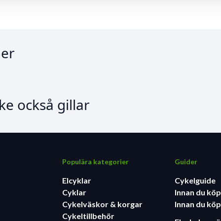
er
e också gillar
Populära kategorier
Guider
Elcyklar
Cykelguide
Cyklar
Innan du köp
Cykelväskor & korgar
Innan du köp
Cykeltillbehör