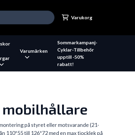
Varukorg
Sommarkampanj-
skor
Cyklar-Tillbehör
Varumärken
upptill -50%
rgar
rabatt!
mobilhållare
montering på styret eller motsvarande (21-
n 110*55 till 126*72 med en max tjocklek på