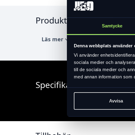
Produktinformation
Samtycke
Läs mer
expand_more
Denna webbplats använder 
Vi använder enhetsidentifierar
sociala medier och analysera 
till de sociala medier och a
med annan information som du 
Specifikation
Avvisa