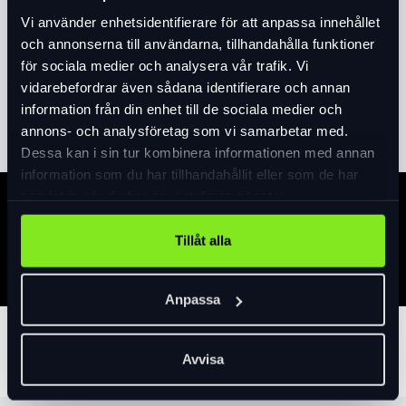
5 mm plastöverdragna stållänkar.
Vi använder enhetsidentifierare för att anpassa innehållet
Silikonfodral till låset, kompakt när det är
och annonserna till användarna, tillhandahålla funktioner
ihopvikt, länkar och låshus tillverkat i
för sociala medier och analysera vår trafik. Vi
speciellt lätta material och järnlegering,
vidarebefordrar även sådana identifierare och annan
Läs mer
expand_more
länkarna sammanfogade med speciella nitar,
information från din enhet till de sociala medier och
Premium cylinder. Låshuset har ett extra
annons- och analysföretag som vi samarbetar med.
fack där hanen förs in vid transport vilket
Dessa kan i sin tur kombinera informationen med annan
medför snabbare hantering vid låsning.
information som du har tillhandahållit eller som de har
Längd 80 cm. Vikt 830 gr. Inklusive SH
samlat in när du har använt deras tjänster.
Specifikation
hållare. Säkerhetsnivå 7.
Tillåt alla
Anpassa
Tillbehör
Avvisa