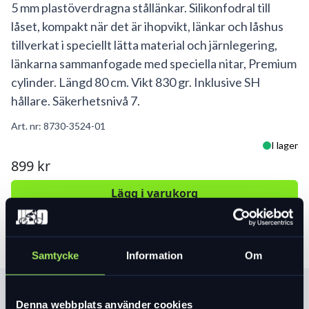
5 mm plastöverdragna stållänkar. Silikonfodral till
låset, kompakt när det är ihopvikt, länkar och låshus
tillverkat i speciellt lätta material och järnlegering,
länkarna sammanfogade med speciella nitar, Premium
cylinder. Längd 80 cm. Vikt 830 gr. Inklusive SH
hållare. Säkerhetsnivå 7.
Art. nr:
8730-3524-01
I lager
899 kr
Lägg i varukorg
Samtycke
Information
Om
Produktinformation
Denna webbplats använder cookies