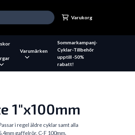
Varukorg
Sommarkampanj-
skor
Cyklar-Tillbehör
Varumärken
upptill -50%
rgar
rabatt!
te 1"x100mm
assar i regel äldre cyklar samt alla
5,4mm gaffelrör. C-F 100mm.