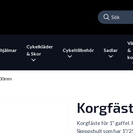
Vä
Cykelkläder
hjälmar
Cykeltillbehör
Sadlar
&
& Skor
ko
100mm
Korgfäs
Korgfäste för 1" gaffel. P
Skeppshult som har 1"/2