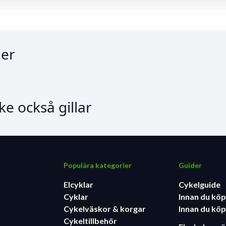
er
e också gillar
Populära kategorier
Guider
Elcyklar
Cykelguide
Cyklar
Innan du köp
Cykelväskor & korgar
Innan du köp
Cykeltillbehör