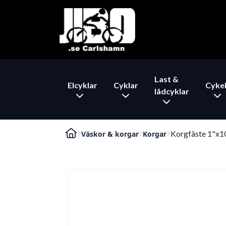
Last &
Elcyklar
Cyklar
Cykel
lådcyklar
Korgfäste 1"x
Väskor & korgar
Korgar