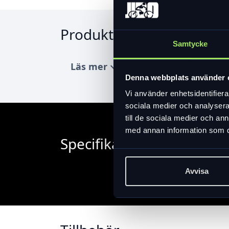
Produktinformation
Samtycke
Läs mer
expand_more
Denna webbplats använder 
Vi använder enhetsidentifierar
sociala medier och analysera 
till de sociala medier och a
med annan information som du 
Specifikation
Avvisa